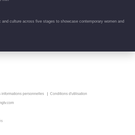
00:09
Highlight EP 44 No.7
ic and culture across five stages to showcase contemporary women and
Chevaucher le Vent 2026
00:16
Highlight EP 44 No.8
Chevaucher le Vent 2026
00:12
Highlight EP 44 No.9
Chevaucher le Vent 2026
00:14
s informations personnelles
Conditions d'utilisation
Highlight EP 44 No.10
mgtv.com
Chevaucher le Vent 2026
00:09
és
Highlight EP 44 No.11