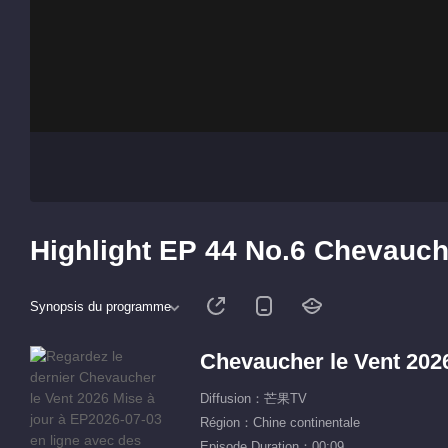
Highlight EP 44 No.6 Chevauch
Synopsis du programme
Chevaucher le Vent 202
Diffusion：芒果TV
Région：Chine continentale
Episode Duration：00:09