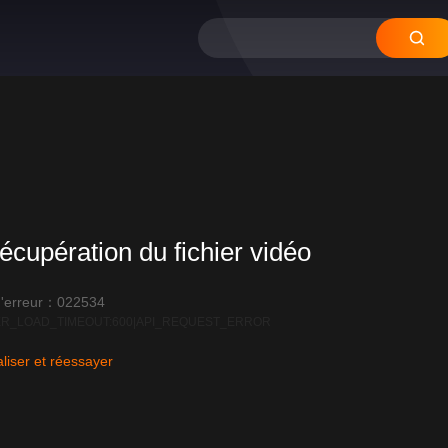
écupération du fichier vidéo
'erreur：022534
R_LOAD_TIMEOUT:600|API_REQUEST_ERROR
liser et réessayer