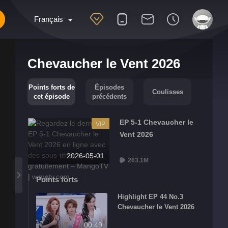
Français
Chevaucher le Vent 2026
Points forts de
Épisodes
Coulisses
cet épisode
précédents
EP 5-1 Chevaucher le
VIP
Vent 2026
2026-05-01
263.1M
Points forts
Highlight EP 44 No.3
Chevaucher le Vent 2026
00:49