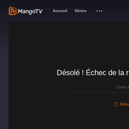
Accueil
Séries
Désolé ! Échec de la r
Code d
AD_BLOCK_EXCEPTION|DISPATCHE
Actua