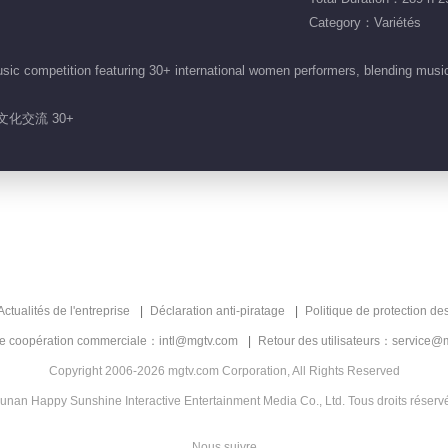
Category：Variétés
sic competition featuring 30+ international women performers, blending mus
文化交流 30+
Actualités de l'entreprise
Déclaration anti-piratage
Politique de protection de
de coopération commerciale：intl@mgtv.com
Retour des utilisateurs：service@
Copyright 2006-2026 mgtv.com Corporation, All Rights Reserved
unan Happy Sunshine Interactive Entertainment Media Co., Ltd. Tous droits réserv
Nous suivre