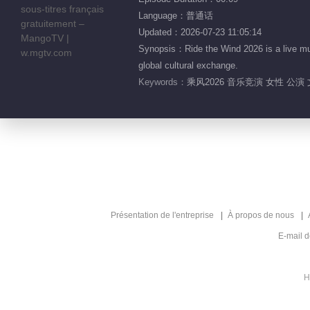
Language：普通话
Updated：2026-07-23 11:05:14
Synopsis：Ride the Wind 2026 is a live mu
global cultural exchange.
Keywords：
乘风2026 音乐竞演 女性 公演 
Présentation de l'entreprise
À propos de nous
E-mail 
H