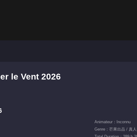
er le Vent 2026
6
Animateur：Inconnu
Genre：芒果出品 / 真人秀
Total Duration：289 h 2