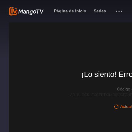
Página de Inicio
Series
¡Lo siento! Err
Código
AD_BLOCK_EXCEPTION|DISPATCHE
Actual