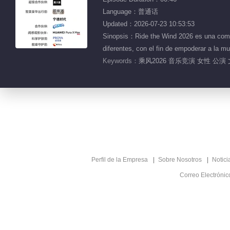
Language：普通话
Updated：2026-07-23 10:53:53
Sinopsis：Ride the Wind 2026 es una compet
diferentes, con el fin de empoderar a la m
Keywords：
乘风2026 音乐竞演 女性 公演 
Perfil de la Empresa
Sobre Nosotros
Notici
Correo Electróni