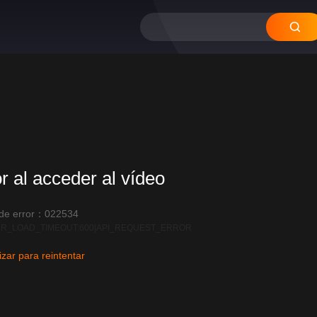
or al acceder al vídeo
 de error：022534
R_LOAD_TIMEOUT:600|API_REQUEST_ERROR
izar para reintentar