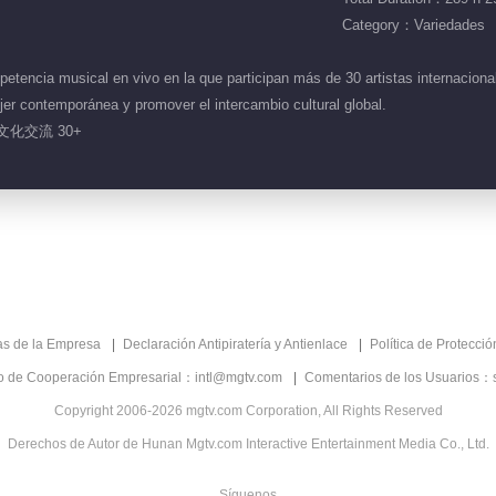
Category：Variedades
encia musical en vivo en la que participan más de 30 artistas internacional
ujer contemporánea y promover el intercambio cultural global.
文化交流 30+
as de la Empresa
Declaración Antipiratería y Antienlace
Política de Protecci
co de Cooperación Empresarial：intl@mgtv.com
Comentarios de los Usuarios：
Copyright 2006-2026 mgtv.com Corporation, All Rights Reserved
Derechos de Autor de Hunan Mgtv.com Interactive Entertainment Media Co., Ltd.
Síguenos