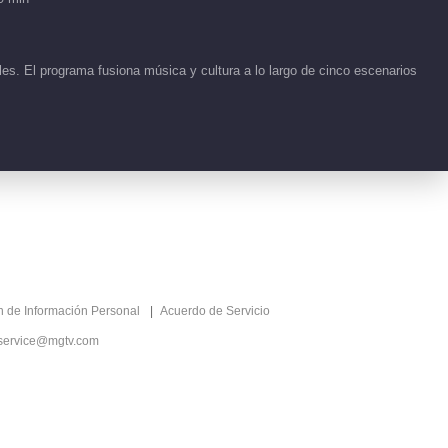
Viento 2026
00:56
es. El programa fusiona música y cultura a lo largo de cinco escenarios
Detrás de cámaras EP
44 No.110 Cabalga el
Viento 2026
02:35
Detrás de cámaras EP
44 No.109 Cabalga el
Viento 2026
00:38
Detrás de cámaras EP
ón de Información Personal
Acuerdo de Servicio
44 No.108 Cabalga el
Viento 2026
service@mgtv.com
00:27
Detrás de cámaras EP
44 No.105 Cabalga el
Viento 2026