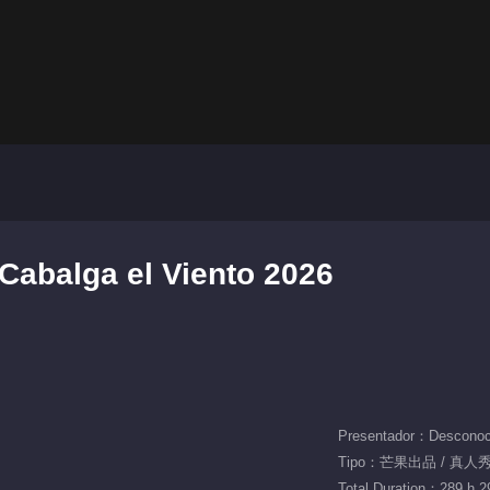
Cabalga el Viento 2026
Presentador：Desconoc
Tipo：芒果出品 / 真人秀 
Total Duration：289 h 2