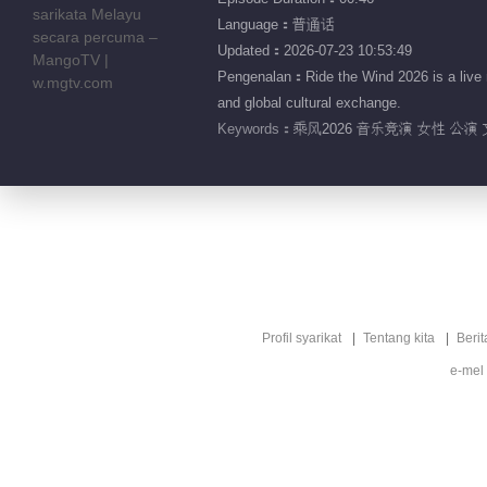
Language：普通话
Updated：2026-07-23 10:53:49
Pengenalan：Ride the Wind 2026 is a live 
and global cultural exchange.
Keywords：
乘风2026 音乐竞演 女性 公演 
Profil syarikat
Tentang kita
Berit
e-mel