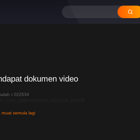
ndapat dokumen video
salah：022534
R_LOAD_TIMEOUT:600|API_REQUEST_ERROR
 muat semula lagi