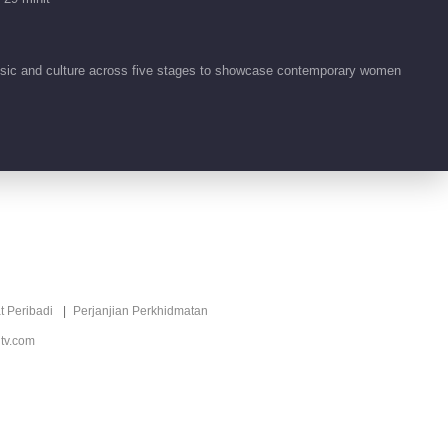
00:56
usic and culture across five stages to showcase contemporary women
Tidbit EP 44 No.110
Menaiki Angin 2026
02:35
Tidbit EP 44 No.109
Menaiki Angin 2026
00:38
Tidbit EP 44 No.108
t Peribadi
Perjanjian Perkhidmatan
Menaiki Angin 2026
tv.com
00:27
Tidbit EP 44 No.105
Menaiki Angin 2026