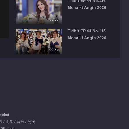
Tidbit EP 44 No.116
Menaiki Angin 2026
03:38
Tidbit EP 44 No.115
Menaiki Angin 2026
00:37
Tidbit EP 44 No.114
Menaiki Angin 2026
00:51
Tidbit EP 44 No.113
Menaiki Angin 2026
00:49
tahui
Tidbit EP 44 No.112
 / 明星 / 音乐 / 竞演
Menaiki Angin 2026
 29 minit