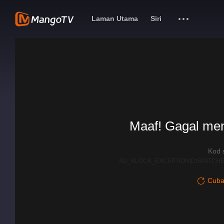
Laman Utama
Siri
Maaf! Gagal me
Kod 
AD_BLOCK_EXCEPTION|DISPATCHE
Cuba