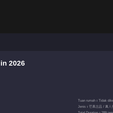
gin 2026
Tuan rumah：Tidak dike
Jenis：芒果出品 / 真人秀
Total Duration：289 jam