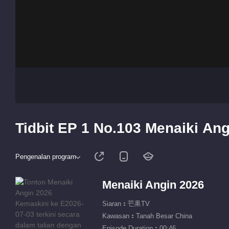
Tidbit EP 1 No.103 Menaiki An
Pengenalan program
Menaiki Angin 2026
Siaran：芒果TV
Kawasan：Tanah Besar China
Episode Duration：00:46