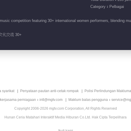
Category：Pelbagai
music competition featuring 30+ international women performers, blending m
文化交流 30+
a syarikat
Penyataan pautan anti-cetak rompak
Polisi Perlindungan Makluma
 kerjasama perniagaan：intl@mgtv.com
Maklum balas pengguna：service@mg
Copyright 2006-2026 mgtv.com Corporation, All Rights Reserved
Hunan Ceria Matahari Interaktif Media Hiburan Co.Ltd. Hak Cipta Terpelihara
Ikuti kami