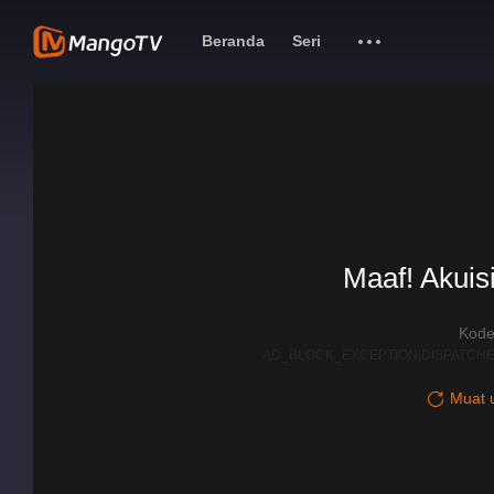
Beranda
Seri
Maaf! Akuisi
Kode
AD_BLOCK_EXCEPTION|DISPATCHE
Muat u