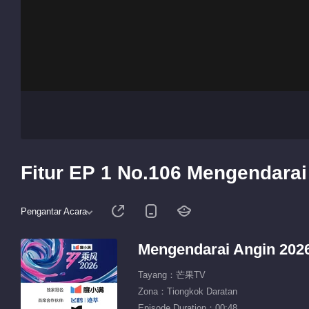
Fitur EP 1 No.106 Mengendarai
Pengantar Acara
Mengendarai Angin 202
Tayang：芒果TV
Zona：Tiongkok Daratan
Episode Duration：00:48