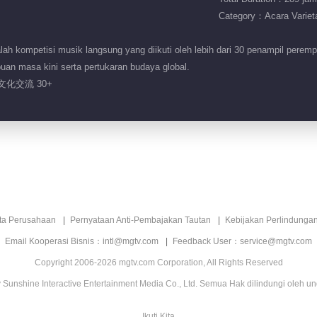
Category：Acara Variet
h kompetisi musik langsung yang diikuti oleh lebih dari 30 penampil peremp
an masa kini serta pertukaran budaya global.
文化交流 30+
ita Perusahaan
Pernyataan Anti-Pembajakan Tautan
Kebijakan Perlindunga
Email Kooperasi Bisnis：intl@mgtv.com
Feedback User：service@mgtv.com
Copyright 2006-2026 mgtv.com Corporation, All Rights Reserved
Sunshine Interactive Entertainment Media Co., Ltd. Semua Hak dilindungi oleh u
Ikuti Kita