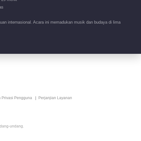
2026
as
00:56
uan internasional. Acara ini memadukan musik dan budaya di lima
Fitur EP 44 No.110
Mengendarai Angin
2026
02:35
Fitur EP 44 No.109
Mengendarai Angin
2026
00:38
Fitur EP 44 No.108
n Privasi Pengguna
Perjanjian Layanan
Mengendarai Angin
2026
00:27
Fitur EP 44 No.105
ndang-undang.
Mengendarai Angin
2026