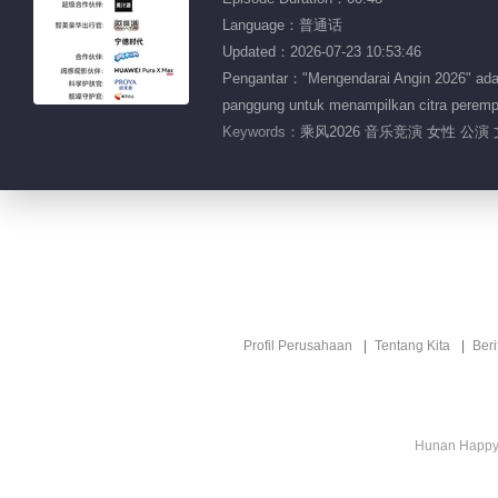
Language：普通话
Updated：2026-07-23 10:53:46
Pengantar："Mengendarai Angin 2026" adala
panggung untuk menampilkan citra perempu
Keywords：
乘风2026 音乐竞演 女性 公演 
Profil Perusahaan
Tentang Kita
Ber
Hunan Happy 