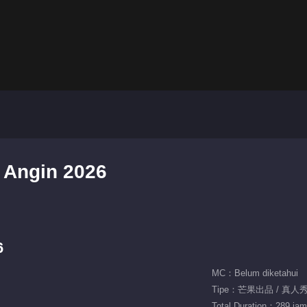
 Angin 2026
6
MC：Belum diketahui
Tipe：芒果出品 / 真人秀 
Total Duration：289 jam