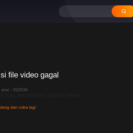
si file video gagal
 eror：022534
R_LOAD_TIMEOUT:600|API_REQUEST_ERROR
lang dan coba lagi