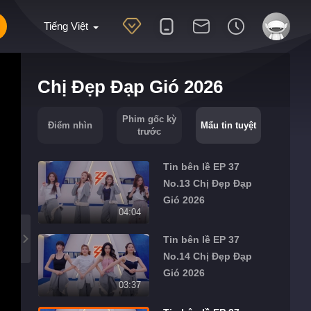
Tiếng Việt
Chị Đẹp Đạp Gió 2026
Phim gốc kỳ
Điểm nhìn
Mẩu tin tuyệt
trước
Tin bên lề EP 37
No.13 Chị Đẹp Đạp
Gió 2026
04:04
Tin bên lề EP 37
No.14 Chị Đẹp Đạp
Gió 2026
03:37