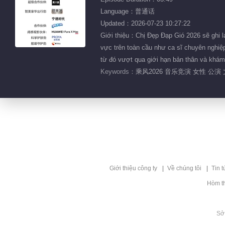
Language：普通话
Updated：2026-07-23 10:27:22
Giới thiệu：Chị Đẹp Đạp Gió 2026 sẽ ghi lạ
vực trên toàn cầu như ca sĩ chuyên nghiệp
từ đó vượt qua giới hạn bản thân và khám
Keywords：
乘风2026 音乐竞演 女性 公演
Giới thiệu công ty
Về chúng tôi
Tin t
Hòm t
Sở