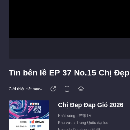
Tin bên lề EP 37 No.15 Chị Đẹ
Giới thiệu tiết mục
Chị Đẹp Đạp Gió 2026
Phát sóng：芒果TV
Khu vực：Trung Quốc đại lục
Episode Duration：03:49