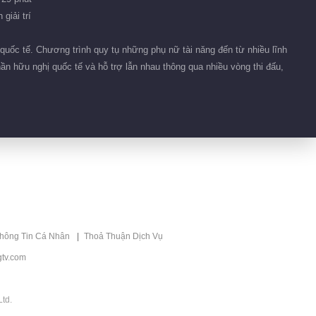
Gió 2026
giải trí
03:45
quốc tế. Chương trình quy tụ những phụ nữ tài năng đến từ nhiều lĩnh
Focus cam Công 2:
VIP
ần hữu nghị quốc tế và hỗ trợ lẫn nhau thông qua nhiều vòng thi đấu,
Ôn Tranh Vanh - Ego-
Holic
03:49
Focus cam Công 2:
VIP
An Kỳ - Ego-Holic
03:49
Focus cam Công 2:
VIP
Từ Mộng Khiết - Đêm
thông Tin Cá Nhân
Thoả Thuận Dịch Vụ
Lạnh
04:11
tv.com
Focus cam Công 2:
VIP
Tạ Nam - Đêm Lạnh
td.