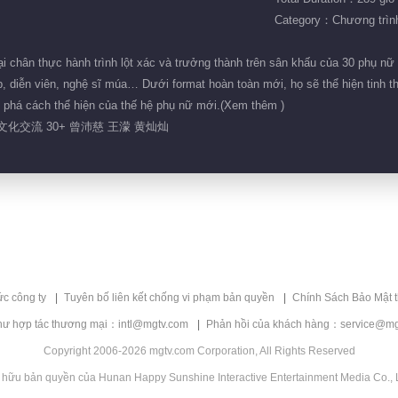
Category：Chương trình 
i chân thực hành trình lột xác và trưởng thành trên sân khấu của 30 phụ nữ 
, diễn viên, nghệ sĩ múa… Dưới format hoàn toàn mới, họ sẽ thể hiện tinh th
 phá cách thể hiện của thế hệ phụ nữ mới.(Xem thêm )
 文化交流 30+ 曾沛慈 王濛 黄灿灿
ức công ty
Tuyên bố liên kết chống vi phạm bản quyền
Chính Sách Bảo Mật 
hư hợp tác thương mại：intl@mgtv.com
Phản hồi của khách hàng：service@mg
Copyright 2006-2026 mgtv.com Corporation, All Rights Reserved
 hữu bản quyền của Hunan Happy Sunshine Interactive Entertainment Media Co., L