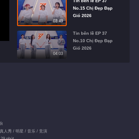
Tin bên lề EP 37
No.15 Chị Đẹp Đạp
Gió 2026
03:49
Tin bên lề EP 37
No.10 Chị Đẹp Đạp
Gió 2026
04:03
Tin bên lề EP 37
No.12 Chị Đẹp Đạp
Gió 2026
03:44
Tin bên lề EP 37
No.11 Chị Đẹp Đạp
Gió 2026
04:13
ết
Tin bên lề EP 31
 真人秀 / 明星 / 音乐 / 竞演
No.27 Chị Đẹp Đạp
 29 phút