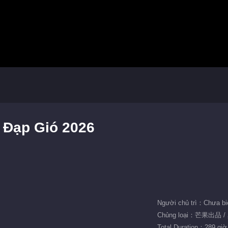
p Đạp Gió 2026
Người chủ trì：Chưa bi
Chủng loại：芒果出品 /
Total Duration：289 giờ