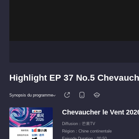
Highlight EP 37 No.5 Chevauch
Synopsis du programme
Chevaucher le Vent 202
Diffusion：芒果TV
Région：Chine continentale
Episode Duration：00:50