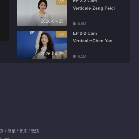
EP 2-2 Cam
VIP
Verticale·Zeng Peici
2026-04-25
6.9M
EP 2-2 Cam
VIP
Verticale·Chen Yao
2026-04-25
6.1M
EP 2-2 Cam
VIP
Verticale·Zhang Yue
2026-04-25
6.1M
EP 2-2 Caméra de la
VIP
salle de visionnage
2026-04-25
8.5M
 / 明星 / 音乐 / 竞演
Points forts
9 min