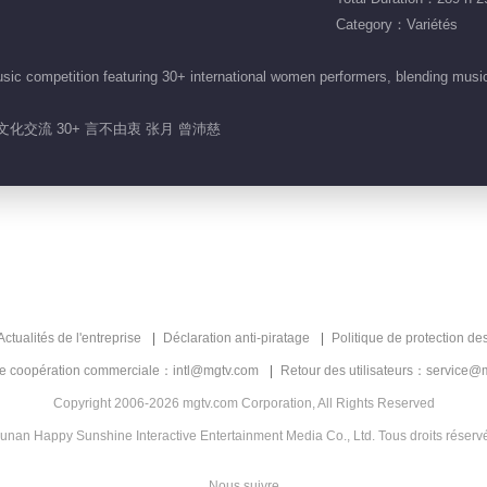
Category：Variétés
sic competition featuring 30+ international women performers, blending mus
 文化交流 30+ 言不由衷 张月 曾沛慈
Actualités de l'entreprise
Déclaration anti-piratage
Politique de protection de
de coopération commerciale：intl@mgtv.com
Retour des utilisateurs：service@
Copyright 2006-2026 mgtv.com Corporation, All Rights Reserved
unan Happy Sunshine Interactive Entertainment Media Co., Ltd. Tous droits réserv
Nous suivre