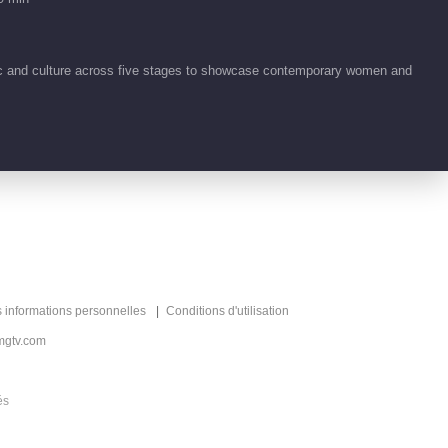
Highlight EP 37 No.4
Chevaucher le Vent 2026
00:47
ic and culture across five stages to showcase contemporary women and
Highlight EP 37 No.3
Chevaucher le Vent 2026
00:46
Highlight EP 37 No.2
Chevaucher le Vent 2026
00:48
Highlight EP 37 No.1
s informations personnelles
Conditions d'utilisation
Chevaucher le Vent 2026
mgtv.com
00:46
Highlight EP 37 No.5
és
Chevaucher le Vent 2026
00:50