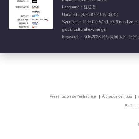
Language：普通话
Updated：2026-07-23 10:08:43
Synopsis：Ride the Wind 2026 is a live mu
global cultural exchange.
Keywords：
乘风2026 音乐竞演 女性 公演
Présentation de l'entreprise
À propos de nous
E-mail 
H