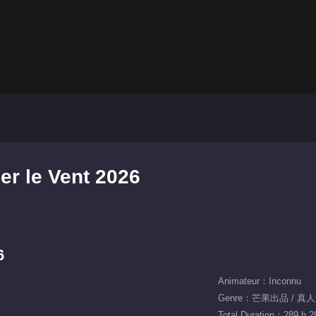
er le Vent 2026
6
Animateur：Inconnu
Genre：芒果出品 / 真人秀
Total Duration：289 h 2