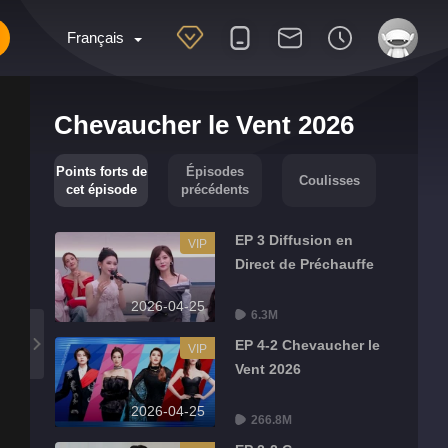
Français
Chevaucher le Vent 2026
Points forts de
Épisodes
Coulisses
cet épisode
précédents
EP 3 Diffusion en
VIP
Direct de Préchauffe
2026-04-25
6.3M
EP 4-2 Chevaucher le
VIP
Vent 2026
2026-04-25
266.8M