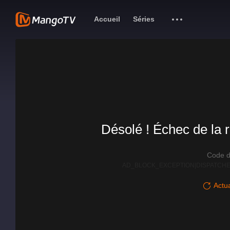
Accueil
Séries
Désolé ! Échec de la r
Code d
AD_BLOCK_EXCEPTION|DISPATCHE
Actua