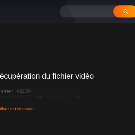
écupération du fichier vidéo
'erreur：022534
R_LOAD_TIMEOUT:600|API_REQUEST_ERROR
liser et réessayer