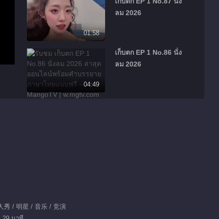
เก็บตก EP 1 No.87 นั่ง
ลม 2026
01:58
เก็บตก EP 1 No.86 นั่ง
ลม 2026
04:49
เก็บตก EP 1 No.79 นั่ง
ลม 2026
01:10
เก็บตก EP 1 No.85 นั่ง
ลม 2026
04:11
เก็บตก EP 1 No.84 นั่ง
秀 / 明星 / 音乐 / 竞演
ลม 2026
 29 นาที