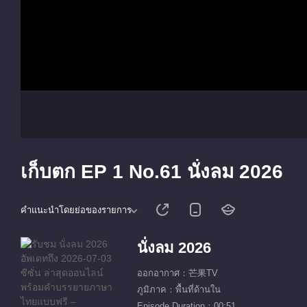
เก็บตก EP 1 No.61 นั่งลม 2026
คำแนะนำโดยย่อของรายการ
นั่งลม 2026
ออกอากาศ：芒果TV
ภูมิภาค：พื้นที่ด้านใน
Episode Duration：00:51