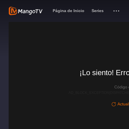
Página de Inicio
Series
¡Lo siento! Err
Código
AD_BLOCK_EXCEPTION|DISPATCHE
Actual