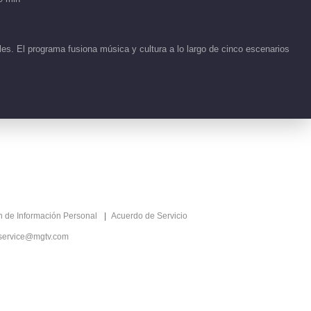
Viento 2026
04:04
es. El programa fusiona música y cultura a lo largo de cinco escenarios
Detrás de cámaras EP
VIP
19 No.19 Cabalga el
Viento 2026
03:53
Detrás de cámaras EP
VIP
13 No.21 Cabalga el
Viento 2026
04:03
Detrás de cámaras EP
VIP
ón de Información Personal
Acuerdo de Servicio
13 No.20 Cabalga el
Viento 2026
service@mgtv.com
03:50
Detrás de cámaras EP
VIP
19 No.1 Cabalga el
Viento 2026