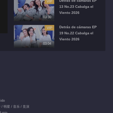
Detrás de cámaras EP
VIP
13 No.23 Cabalga el
Viento 2026
03:30
Detrás de cámaras EP
VIP
19 No.22 Cabalga el
Viento 2026
03:04
Detrás de cámaras EP
VIP
19 No.21 Cabalga el
Viento 2026
04:15
Detrás de cámaras EP
VIP
13 No.22 Cabalga el
Viento 2026
03:14
ido
Detrás de cámaras EP
/ 明星 / 音乐 / 竞演
VIP
19 No.20 Cabalga el
9 min