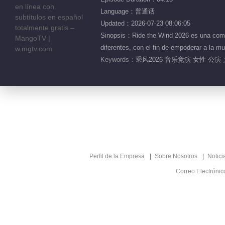
Language：普通话
Updated：2026-07-23 08:06:05
Sinopsis：Ride the Wind 2026 es una compet
diferentes, con el fin de empoderar a la m
Keywords：
乘风2026 音乐竞演 女性 公演 文化
Perfil de la Empresa
Sobre Nosotros
Notici
Correo Electróni