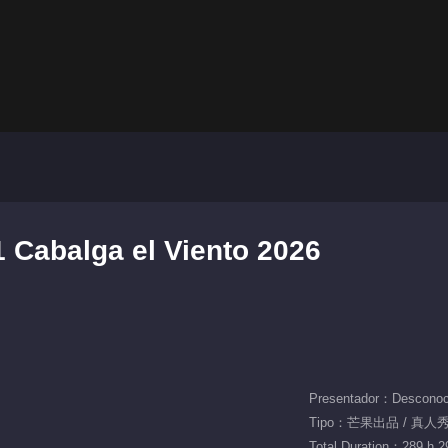
 Cabalga el Viento 2026
Presentador：Desconoc
Tipo：芒果出品 / 真人秀 
Total Duration：289 h 2