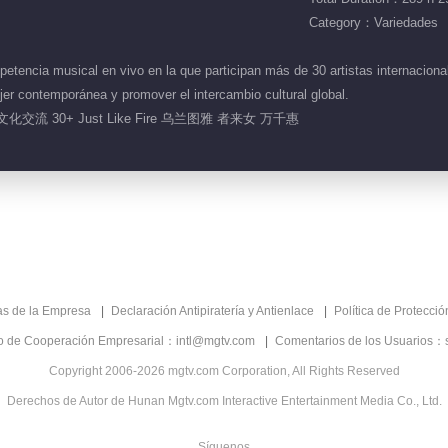
Category：Variedades
encia musical en vivo en la que participan más de 30 artistas internacional
ujer contemporánea y promover el intercambio cultural global.
交流 30+ Just Like Fire 乌兰图雅 者来女 万千惠
as de la Empresa
Declaración Antipiratería y Antienlace
Política de Protecci
co de Cooperación Empresarial：intl@mgtv.com
Comentarios de los Usuarios：
Copyright 2006-2026 mgtv.com Corporation, All Rights Reserved
Derechos de Autor de Hunan Mgtv.com Interactive Entertainment Media Co., Ltd.
Síguenos