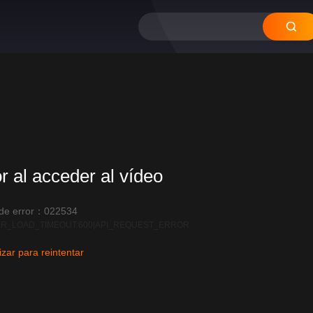
or al acceder al vídeo
 de error：022534
R_LOAD_TIMEOUT:600|API_REQUEST_ERROR
izar para reintentar