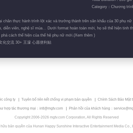
Category：Chương trình 
i chân thực hành trình lột xác và trưởng thành trên sân khấu của 30 phụ nữ 
, diễn viên, nghệ sĩ múa… Dưới format hoàn toàn mới, họ sẽ thể hiện tinh th
 phá cách thể hiện của thế hệ phụ nữ mới.(Xem thêm )
 文化交流 30+ 王濛 心愿便利贴
ức công ty
Tuyên bố liên kết chống vi phạm bản quyền
Chính Sách Bảo Mật 
hư hợp tác thương mại：intl@mgtv.com
Phản hồi của khách hàng：service@mg
Copyright 2006-2026 mgtv.com Corporation, All Rights Reserved
 hữu bản quyền của Hunan Happy Sunshine Interactive Entertainment Media Co., L