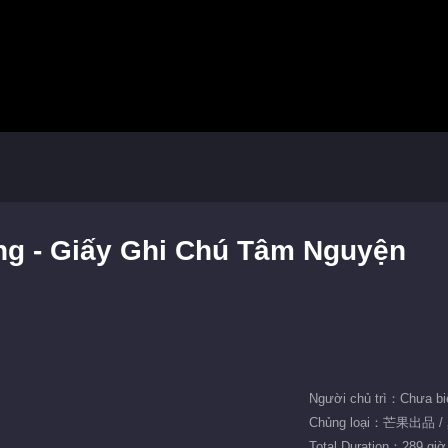
Focus cam Công 1: Vương Mông - Giấy Ghi Chú Tâm Nguyện
Người chủ trì：Chưa bi
Chủng loại：芒果出品 /
Total Duration：289 giờ