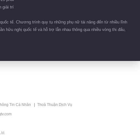
giải trí
quốc tế. Chương trình quy tụ những phụ nữ tài năng đến từ nhiều lĩnh
ần hữu nghị quốc tế và hỗ trợ lẫn nhau thông qua nhiều vòng thi đấu,
thông Tin Cá Nhân
Thoả Thuận Dịch Vụ
tv.com
td.