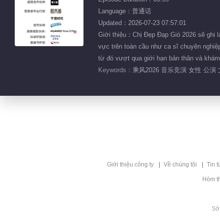
Language：普通话
Updated：2026-07-23 07:57:01
Giới thiệu：Chị Đẹp Đạp Gió 2026 sẽ ghi lạ
vực trên toàn cầu như ca sĩ chuyên nghiệp
từ đó vượt qua giới hạn bản thân và khám
Keywords：
乘风2026 音乐竞演 女性 公演
Giới thiệu công ty
Về chúng tôi
Tin t
Hòm t
Sở