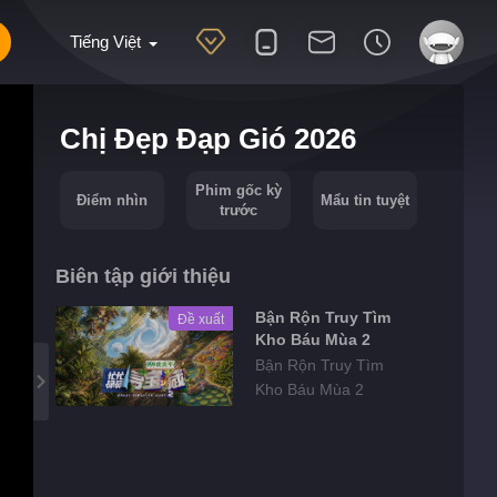
Tiếng Việt
Chị Đẹp Đạp Gió 2026
Phim gốc kỳ
Điểm nhìn
Mẩu tin tuyệt
trước
Biên tập giới thiệu
Bận Rộn Truy Tìm
Đề xuất
Kho Báu Mùa 2
Bận Rộn Truy Tìm
Kho Báu Mùa 2