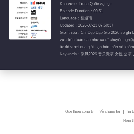
Khu vực：Trung Quốc đại lục
Episode Duration：00:51
Language：普通话
Updated：2026-07-23 07:50:37
Giới thiệu：Chị Đẹp Đạp Gió 2026 sẽ ghi lạ
vực trên toàn cầu như ca sĩ chuyên nghiệp
từ đó vượt qua giới hạn bản thân và khám
Keywords：
乘风2026 音乐竞演 女性 公演
Giới thiệu công ty
Về chúng tôi
Tin t
Hòm t