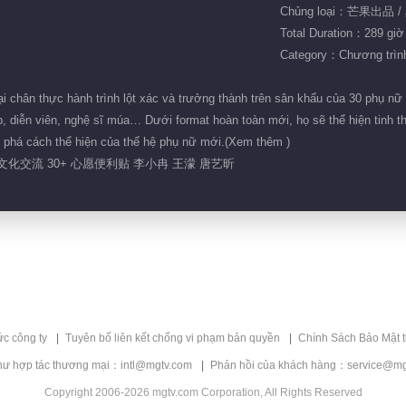
Chủng loại：芒果出品 /
Total Duration：289 giờ
Category：Chương trình 
i chân thực hành trình lột xác và trưởng thành trên sân khấu của 30 phụ nữ 
, diễn viên, nghệ sĩ múa… Dưới format hoàn toàn mới, họ sẽ thể hiện tinh th
 phá cách thể hiện của thế hệ phụ nữ mới.(Xem thêm )
 文化交流 30+ 心愿便利贴 李小冉 王濛 唐艺昕
ức công ty
Tuyên bố liên kết chống vi phạm bản quyền
Chính Sách Bảo Mật 
hư hợp tác thương mại：intl@mgtv.com
Phản hồi của khách hàng：service@mg
Copyright 2006-2026 mgtv.com Corporation, All Rights Reserved