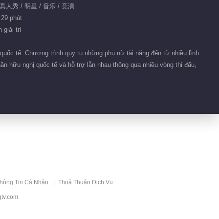
 真人秀 / 明星 / 音乐 / 竞演
Tiêu Tường, Trang Pháp -
Là Anh
 29 phút
giải trí
00:47
quốc tế. Chương trình quy tụ những phụ nữ tài năng đến từ nhiều lĩnh
Ô Lan Đồ Nhã, Giả Lai Nữ,
Vạn Thiên Huệ - Just Like
ần hữu nghị quốc tế và hỗ trợ lẫn nhau thông qua nhiều vòng thi đấu,
Fire
00:46
Lý Tâm Khiết, Từ Khiết Nhi,
Tạ Nam, Trần Khải Lâm -
Mưa Tình Yêu
00:50
Tiêu Tường, Đào Hân
Nhiên, An Kỳ - Nụ Cười
Cầu Vồng
00:48
thông Tin Cá Nhân
Thoả Thuận Dịch Vụ
Tiểu Nhiễm, Đường Nghệ
tv.com
Hân, Vương Mông - Giấy
Ghi Chú Tâm Nguyện
00:51