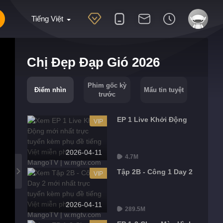
Tiếng Việt
Chị Đẹp Đạp Gió 2026
Phim gốc kỳ
Điểm nhìn
Mẩu tin tuyệt
trước
EP 1 Live Khởi Động
VIP
2026-04-11
4.7M
Tập 2B - Công 1 Day 2
VIP
2026-04-11
289.5M