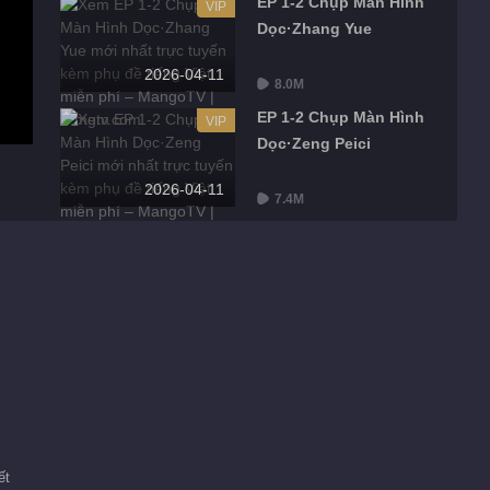
EP 1-2 Chụp Màn Hình
VIP
Dọc·Zhang Yue
2026-04-11
8.0M
EP 1-2 Chụp Màn Hình
VIP
Dọc·Zeng Peici
2026-04-11
7.4M
EP 1-2 Chụp Màn Hình
VIP
Dọc·Xu Mengjie
2026-04-11
7.3M
EP 1-2 Camera Phòng
VIP
Xem Thi Đấu
2026-04-11
9.9M
Điểm nhìn
ết