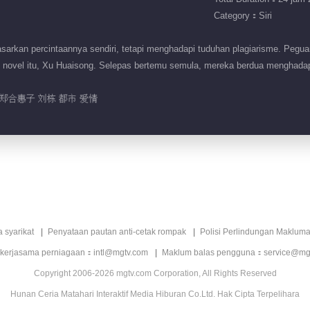
Category：Siri
rkan percintaannya sendiri, tetapi menghadapi tuduhan plagiarisme. Pegua
o novel itu, Xu Huaisong. Selepas bertemu semula, mereka berdua menghada
郑合惠子 刘栋 都市 爱情
a syarikat
Penyataan pautan anti-cetak rompak
Polisi Perlindungan Makluma
 kerjasama perniagaan：intl@mgtv.com
Maklum balas pengguna：service@mg
Copyright 2006-2026 mgtv.com Corporation, All Rights Reserved
Hunan Ceria Matahari Interaktif Media Hiburan Co.Ltd. Hak Cipta Terpelihara