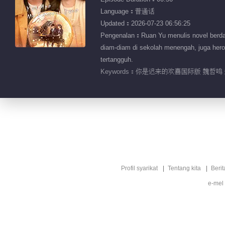
Language：普通话
Updated：2026-07-23 06:56:25
Pengenalan：Ruan Yu menulis novel berdasa
diam-diam di sekolah menengah, juga her
tertangguh.
Keywords：
你是迟来的欢喜国际版 魏哲鸣 
Profil syarikat
Tentang kita
Berit
e-mel