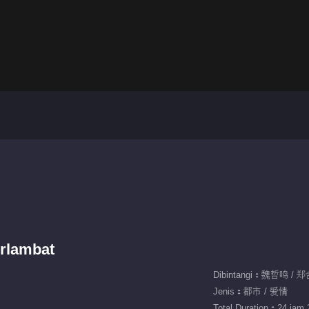
rlambat
Dibintangi：魏哲鸣 /
Jenis：都市 / 爱情
Total Duration：24 jam 