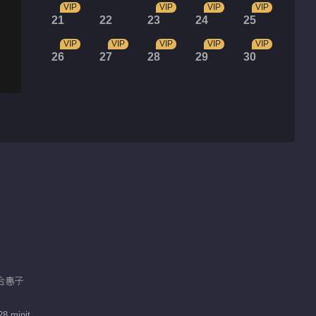
VIP
VIP
VIP
VIP
21
22
23
24
25
VIP
VIP
VIP
VIP
VIP
26
27
28
29
30
 郑合惠子
28 minit