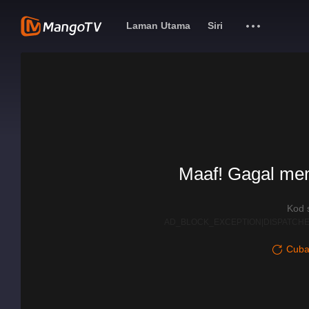
Laman Utama
Siri
Maaf! Gagal me
Kod 
AD_BLOCK_EXCEPTION|DISPATCHE
Cuba