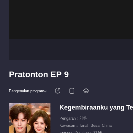
Pratonton EP 9
Pengenalan program
Kegembiraanku yang Te
Pengarah：刘栋
Kawasan：Tanah Besar China
Episode Duration：00:56