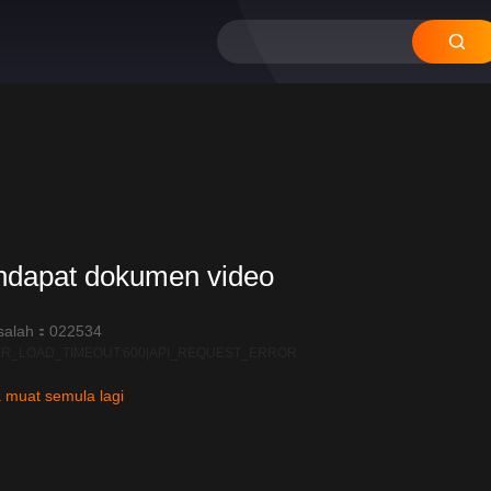
ndapat dokumen video
salah：022534
R_LOAD_TIMEOUT:600|API_REQUEST_ERROR
 muat semula lagi