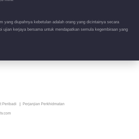
m yang diupahnya kebetulan adalah orang yang dicintainya secara
pi ujian kerjaya bersama untuk mendapatkan semula kegembiraan yang
t Peribadi
Perjanjian Perkhidmatan
tv.com