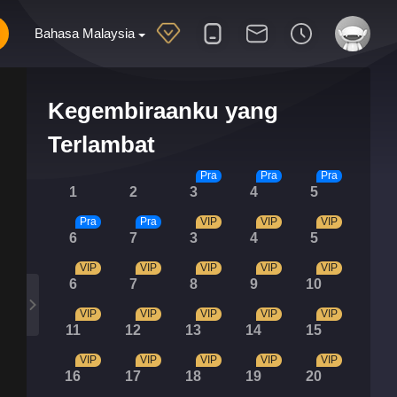
Bahasa Malaysia
Kegembiraanku yang
Terlambat
Pra
Pra
Pra
1
2
3
4
5
Pra
Pra
VIP
VIP
VIP
6
7
3
4
5
VIP
VIP
VIP
VIP
VIP
6
7
8
9
10
VIP
VIP
VIP
VIP
VIP
11
12
13
14
15
VIP
VIP
VIP
VIP
VIP
16
17
18
19
20