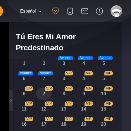
Español
Tú Eres Mi Amor
Predestinado
Avance
Avance
Avance
1
2
3
4
5
Avance
Avance
VIP
VIP
VIP
6
7
3
4
5
VIP
VIP
VIP
VIP
VIP
6
7
8
9
10
VIP
VIP
VIP
VIP
VIP
11
12
13
14
15
VIP
VIP
VIP
VIP
VIP
16
17
18
19
20