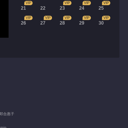
VIP
VIP
VIP
VIP
21
22
23
24
25
VIP
VIP
VIP
VIP
VIP
26
27
28
29
30
 / 郑合惠子
 min