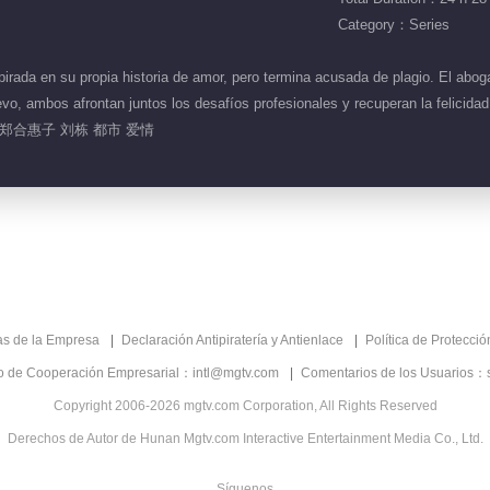
Category：Series
rada en su propia historia de amor, pero termina acusada de plagio. El aboga
vo, ambos afrontan juntos los desafíos profesionales y recuperan la felicidad 
郑合惠子 刘栋 都市 爱情
as de la Empresa
Declaración Antipiratería y Antienlace
Política de Protecci
co de Cooperación Empresarial：intl@mgtv.com
Comentarios de los Usuarios：
Copyright 2006-2026 mgtv.com Corporation, All Rights Reserved
Derechos de Autor de Hunan Mgtv.com Interactive Entertainment Media Co., Ltd.
Síguenos