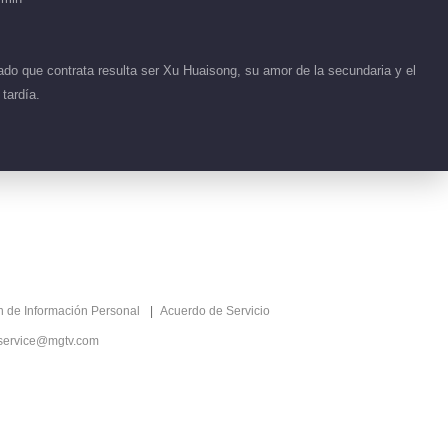
do que contrata resulta ser Xu Huaisong, su amor de la secundaria y el
tardía.
ón de Información Personal
Acuerdo de Servicio
service@mgtv.com