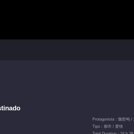
stinado
Protagonista：魏哲鸣
Tipo：都市 / 爱情
Total Duration：24 h 28