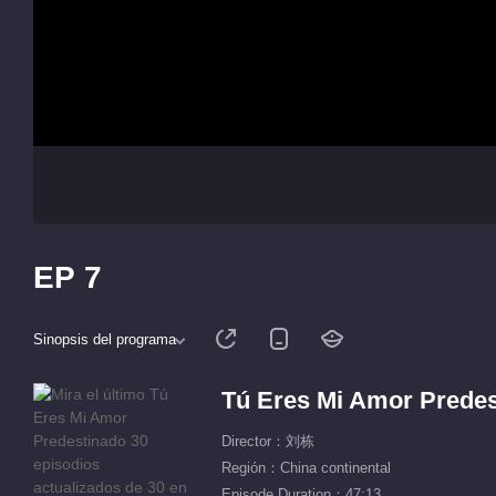
EP 7
Sinopsis del programa
Tú Eres Mi Amor Prede
Director：刘栋
Región：China continental
Episode Duration：47:13