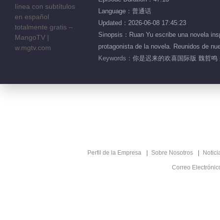
Language：普通话
Updated：2026-06-08 17:45:23
Sinopsis：Ruan Yu escribe una novela inspi
protagonista de la novela. Reunidos de nue
Keywords：
你是迟来的欢喜国际版 魏哲鸣 
Perfil de la Empresa
Sobre Nosotros
Notici
Correo Electróni