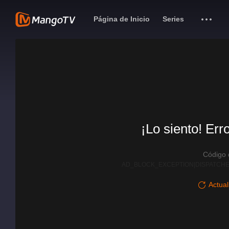
Página de Inicio
Series
¡Lo siento! Err
Código
AD_BLOCK_EXCEPTION|DISPATCHE
Actual