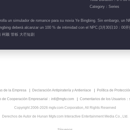
Category：Series
lla un simulador de romance para su novia Ye Bingbing. Sin embargo, un NPC
, Ye Bingbing deberá alcanzar un 100 % de intimidad con el NPC.(3
 柯颖 管栎 大芒短剧
as de la Empresa
Declaración Antipiratería y Antienlace
Política de Protecci
co de Cooperación Empresarial：intl@mgtv.com
Comentarios de los Usuarios：
Copyright 2006-2026 mgtv.com Corporation, All Rights Reserved
Derechos de Autor de Hunan Mgtv.com Interactive Entertainment Media Co., Ltd.
Síguenos