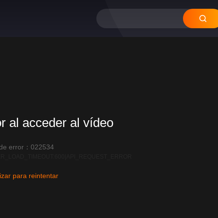
or al acceder al vídeo
 de error：022534
R_LOAD_TIMEOUT:600|API_REQUEST_ERROR
izar para reintentar