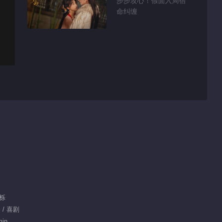
步步攻心！假面入局宿
命纠缠
管栎
 / 喜剧
min