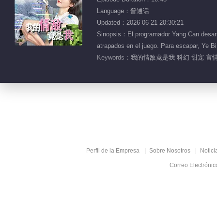
Language：普通话
Updated：2026-06-21 20:30:21
Sinopsis：El programador Yang Can desarro
atrapados en el juego. Para escapar
Keywords：
我的情敌竟是我 科幻 甜宠 言情
Perfil de la Empresa
Sobre Nosotros
Notici
Correo Electróni