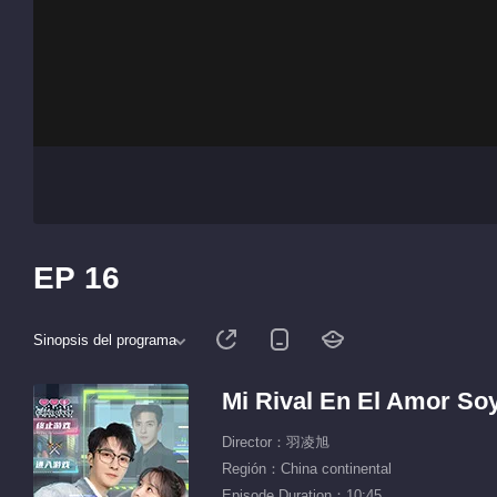
EP 16
Sinopsis del programa
Mi Rival En El Amor So
Director：羽凌旭
Región：China continental
Episode Duration：10:45