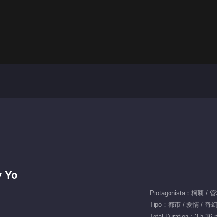
y Yo
Protagonista：柯颖 / 
Tipo：都市 / 爱情 / 奇幻
Total Duration：3 h 36 