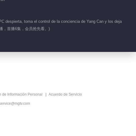
 despierta, toma el control de la conciencia de Yang Can y los deja
月30日10：00开播，首播6集，会员抢先看。)
ón de Información Personal
Acuerdo de Servicio
service@mgtv.com