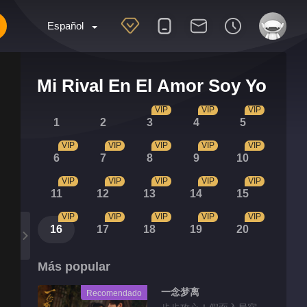
Español
Mi Rival En El Amor Soy Yo
VIP
VIP
VIP
1
2
3
4
5
VIP
VIP
VIP
VIP
VIP
6
7
8
9
10
VIP
VIP
VIP
VIP
VIP
11
12
13
14
15
VIP
VIP
VIP
VIP
VIP
16
17
18
19
20
Más popular
一念梦离
Recomendado