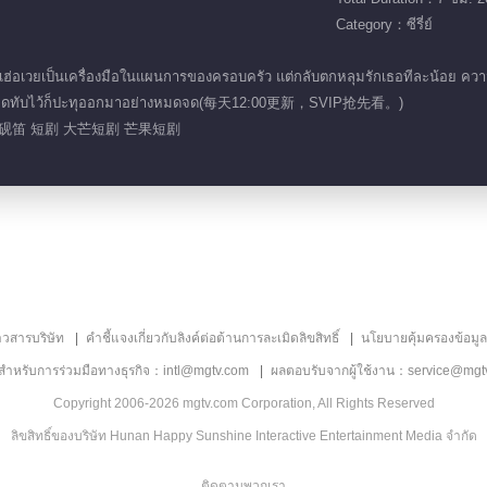
Category：ซีรี่ย์
อเวยเป็นเครื่องมือในแผนการของครอบครัว แต่กลับตกหลุมรักเธอทีละน้อย ความส
ที่ถูกกดทับไว้ก็ปะทุออกมาอย่างหมดจด(每天12:00更新，SVIP抢先看。)
戚砚笛 短剧 大芒短剧 芒果短剧
าวสารบริษัท
คำชี้แจงเกี่ยวกับลิงค์ต่อต้านการละเมิดลิขสิทธิ์
นโยบายคุ้มครองข้อมู
ลสำหรับการร่วมมือทางธุรกิจ：intl@mgtv.com
ผลตอบรับจากผู้ใช้งาน：service@mgt
Copyright 2006-2026 mgtv.com Corporation, All Rights Reserved
ลิขสิทธิ์ของบริษัท Hunan Happy Sunshine Interactive Entertainment Media จำกัด
ติดตามพวกเรา