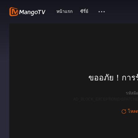
หน้าแรก
ซีรี่ย์
ขออภัย！การรั
รหัสผ
AD_BLOCK_EXCEPTION|DISPATCHE
โหลดใ