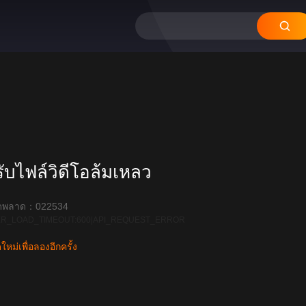
บไฟล์วิดีโอล้มเหลว
ิดพลาด：022534
R_LOAD_TIMEOUT:600|API_REQUEST_ERROR
หม่เพื่อลองอีกครั้ง