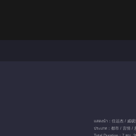
แสดงนำ：任运杰 / 戚
ประเภท：都市 / 言情 /
Total Duration：7 ชม. 2