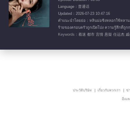
Language：普通话
Updated：2026-07-23 10:47:16
คำแนะนำโดยย่อ：หลินม่อชิงหลอกใช้หลานเฮ่
ร้ายของครอบครัวถูกเปิดโปง ความรู้สึก
Keywords：
着迷 都市 言情 悬疑 任运杰 
ประวัติบริษัท
เกี่ยวกับพวกเรา
ข่
อีเม