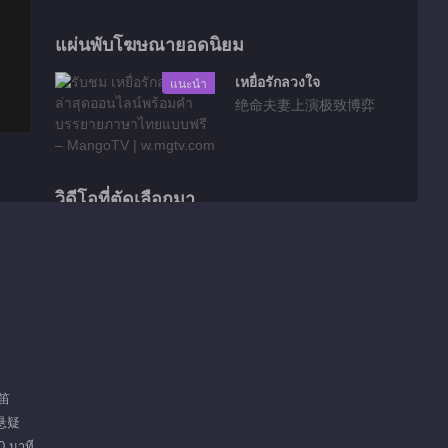
แผ่นพับโฆษณายอดนิยม
เหยื่อรักลวงใจ
แนะนำ
绝命夫妻上演极致博弈
วิดีโอที่ตัดเลือกมา
เก็บตก EP 1 No.8
หลงใหล
01:33
เก็บตก EP 1 No.7
หลงใหล
砚笛
01:28
 悬疑
เก็บตก EP 1 No.6
0 นาที