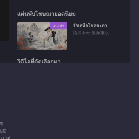
แผ่นพับโฆษณายอดนิยม
รักเหนือโชคชะตา
แนะนำ
情深不寿 恨海难渡
วิดีโอที่ตัดเลือกมา
เก็บตก EP 1 No.8
หลงใหล
01:33
เก็บตก EP 1 No.7
หลงใหล
砚笛
01:28
 悬疑
เก็บตก EP 1 No.6
0 นาที