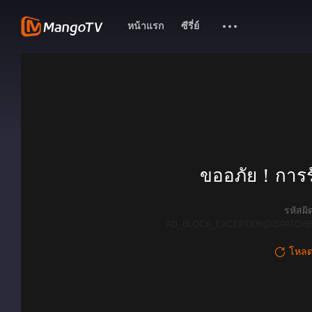
หน้าแรก
ซีรี่ย์
ขออภัย！การรั
รหัสผ
AD_BLOCK_EXCEPTION|DISPATCHE
โหลดใ