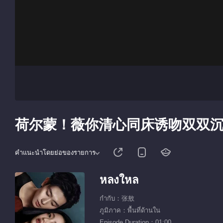
荷尔蒙！薇你清心同床诱吻双双
คำแนะนำโดยย่อของรายการ
หลงใหล
กำกับ：张敖
ภูมิภาค：พื้นที่ด้านใน
Episode Duration：01:00