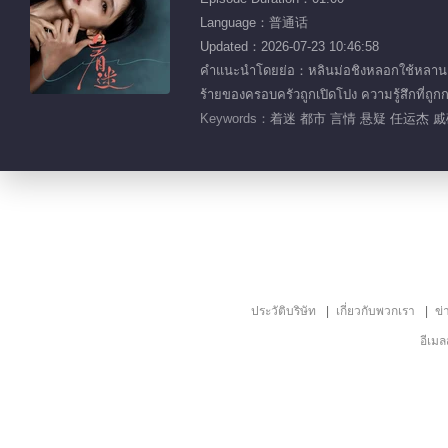
Language：普通话
Updated：2026-07-23 10:46:58
คำแนะนำโดยย่อ：หลินม่อชิงหลอกใช้หลานเฮ่
ร้ายของครอบครัวถูกเปิดโปง ความรู้สึก
Keywords：
着迷 都市 言情 悬疑 任运杰 
ประวัติบริษัท
เกี่ยวกับพวกเรา
ข่
อีเม