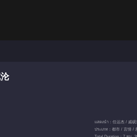
沉沦
แสดงนำ：任运杰 / 戚
ประเภท：都市 / 言情 /
Total Duration：7 ชม. 2