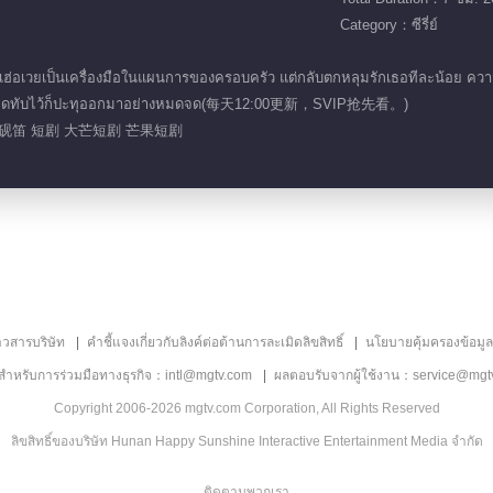
Category：ซีรี่ย์
อเวยเป็นเครื่องมือในแผนการของครอบครัว แต่กลับตกหลุมรักเธอทีละน้อย ความส
ที่ถูกกดทับไว้ก็ปะทุออกมาอย่างหมดจด(每天12:00更新，SVIP抢先看。)
戚砚笛 短剧 大芒短剧 芒果短剧
าวสารบริษัท
คำชี้แจงเกี่ยวกับลิงค์ต่อต้านการละเมิดลิขสิทธิ์
นโยบายคุ้มครองข้อมู
ลสำหรับการร่วมมือทางธุรกิจ：intl@mgtv.com
ผลตอบรับจากผู้ใช้งาน：service@mgt
Copyright 2006-2026 mgtv.com Corporation, All Rights Reserved
ลิขสิทธิ์ของบริษัท Hunan Happy Sunshine Interactive Entertainment Media จำกัด
ติดตามพวกเรา