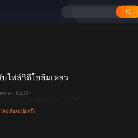
บไฟล์วิดีโอล้มเหลว
ิดพลาด：022534
R_LOAD_TIMEOUT:600|API_REQUEST_ERROR
หม่เพื่อลองอีกครั้ง