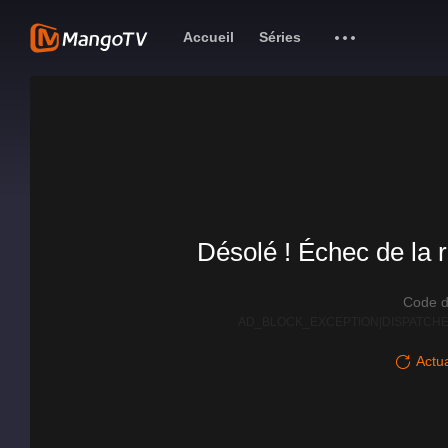
Accueil
Séries
Désolé ! Échec de la r
Code d
AD_BLOCK_EXCEPTION|DISPATCHE
Actua