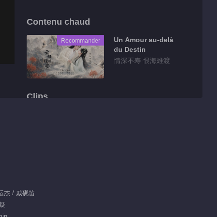
Contenu chaud
Un Amour au-delà
Recommander
du Destin
情深不寿 恨海难渡
Clips
真千金假意顺从，实则
命不久矣
00:30
Clips EP 1 No.8
Fascination
：任运杰 / 戚砚笛
01:33
悬疑
Clips EP 1 No.7
min