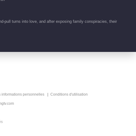
Fascination
01:28
pull turns into love, and after exposing family conspiracies, their
Clips EP 1 No.6
Fascination
00:29
Clips EP 1 No.5
Fascination
00:18
Clips EP 1 No.4
s informations personnelles
Conditions d'utilisation
Fascination
mgtv.com
00:20
és
Highlight EP 17 No.3
Fascination