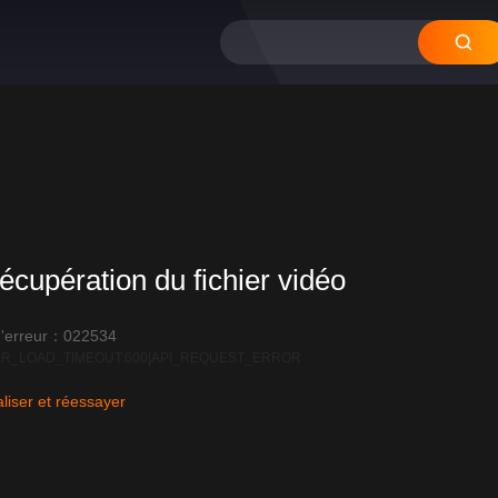
écupération du fichier vidéo
'erreur：022534
R_LOAD_TIMEOUT:600|API_REQUEST_ERROR
liser et réessayer