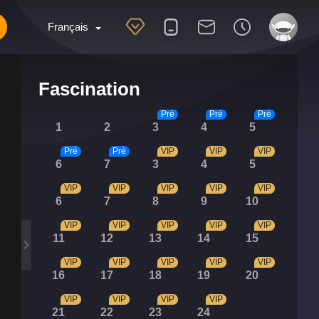
Français
Fascination
Pré
Pré
Pré
1
2
3
4
5
Pré
Pré
VIP
VIP
VIP
6
7
3
4
5
VIP
VIP
VIP
VIP
VIP
6
7
8
9
10
VIP
VIP
VIP
VIP
VIP
11
12
13
14
15
VIP
VIP
VIP
VIP
VIP
16
17
18
19
20
VIP
VIP
VIP
VIP
21
22
23
24