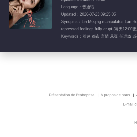
Language：普通话
Updated：2026-07-23 09:25:05
Synopsis：Lin Moqing manipulates Lan Hewei 
repressed feelings fully erupt.(每天1
Keywords：
着迷 都市 言情 悬疑 任运杰 
Présentation de l'entreprise
À propos de nous
E-mail 
H