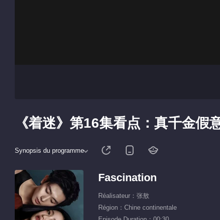
《着迷》第16集看点：真千金假
Synopsis du programme
Fascination
Réalisateur：张敖
Région：Chine continentale
Episode Duration：00:30