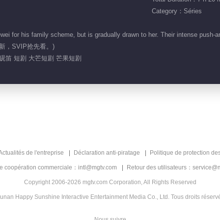
Category：Séries
for his family scheme, but is gradually drawn to her. Their intense push-and-
2:00更新，SVIP抢先看。)
戚砚笛 短剧 大芒短剧 芒果短剧
Actualités de l'entreprise
Déclaration anti-piratage
Politique de protection de
de coopération commerciale：intl@mgtv.com
Retour des utilisateurs：service@
Copyright 2006-2026 mgtv.com Corporation, All Rights Reserved
unan Happy Sunshine Interactive Entertainment Media Co., Ltd. Tous droits réserv
Nous suivre