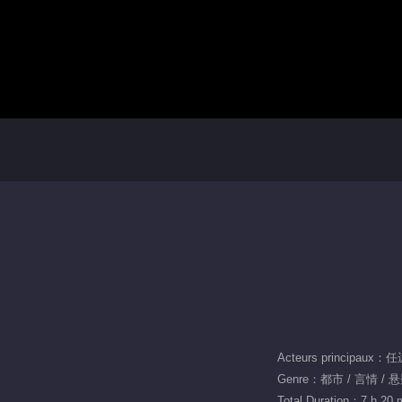
Acteurs principaux
Genre：都市 / 言情 / 
Total Duration：7 h 20 