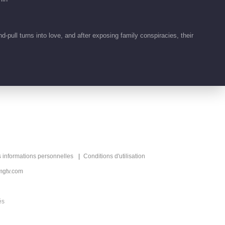
Fascination
00:29
pull turns into love, and after exposing family conspiracies, their
Clips EP 1 No.5
Fascination
00:18
Clips EP 1 No.4
Fascination
00:20
Highlight EP 17 No.3
s informations personnelles
Conditions d'utilisation
Fascination
mgtv.com
01:00
és
Highlight EP 17 No.2
Fascination