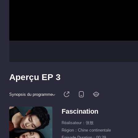
Aperçu EP 3
Synopsis du programme
Fascination
Réalisateur：张敖
Région：Chine continentale
Episode Duration：00:29