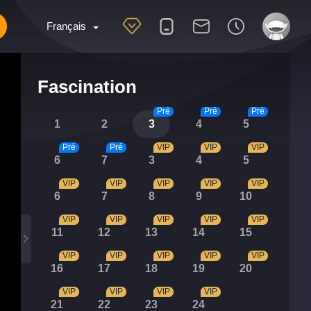
Français
Fascination
Pré
Pré
Pré
1
2
3
4
5
Pré
Pré
VIP
VIP
VIP
6
7
3
4
5
VIP
VIP
VIP
VIP
VIP
6
7
8
9
10
VIP
VIP
VIP
VIP
VIP
11
12
13
14
15
VIP
VIP
VIP
VIP
VIP
16
17
18
19
20
VIP
VIP
VIP
VIP
21
22
23
24