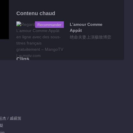
Contenu chaud
L’amour Comme
Recommander
Appât
绝命夫妻上演极致博弈
Clips
Clips EP 1 No.8
Fascination
01:33
Clips EP 1 No.7
Fascination
：任运杰 / 戚砚笛
01:28
悬疑
Clips EP 1 No.6
min