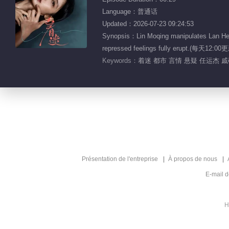
Language：普通话
Updated：2026-07-23 09:24:53
Synopsis：Lin Moqing manipulates Lan Hewei 
repressed feelings fully erupt.(每天1
Keywords：
着迷 都市 言情 悬疑 任运杰 
Présentation de l'entreprise
À propos de nous
E-mail 
H