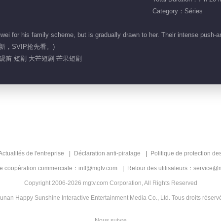
Category：Séries
for his family scheme, but is gradually drawn to her. Their intense push-and-
2:00更新，SVIP抢先看。)
戚砚笛 短剧 大芒短剧 芒果短剧
Actualités de l'entreprise
Déclaration anti-piratage
Politique de protection de
de coopération commerciale：intl@mgtv.com
Retour des utilisateurs：service@
Copyright 2006-2026 mgtv.com Corporation, All Rights Reserved
unan Happy Sunshine Interactive Entertainment Media Co., Ltd. Tous droits réserv
Nous suivre