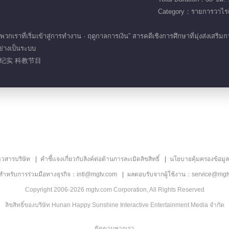
Category：รายการวาไรตี
ราที่เริ่มเข้าสู่การทำงาน · ฤดูกาลการเงิน” สารคดีเชิงการศึกษาที่มุ่งส่งเสริม
ย่างเป็นระบบ
纪实 科教节目
าวสารบริษัท
คำชี้แจงเกี่ยวกับลิงค์ต่อต้านการละเมิดลิขสิทธิ์
นโยบายคุ้มครองข้อมู
ลสำหรับการร่วมมือทางธุรกิจ：intl@mgtv.com
ผลตอบรับจากผู้ใช้งาน：service@mgt
Copyright 2006-2026 mgtv.com Corporation, All Rights Reserved
ลิขสิทธิ์ของบริษัท Hunan Happy Sunshine Interactive Entertainment Media จำกัด
ติดตามพวกเรา