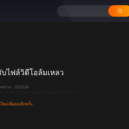
บไฟล์วิดีโอล้มเหลว
ิดพลาด：022534
R_LOAD_TIMEOUT:600|API_REQUEST_ERROR
หม่เพื่อลองอีกครั้ง