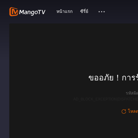
หน้าแรก
ซีรี่ย์
ขออภัย！การรั
รหัสผ
AD_BLOCK_EXCEPTION|DISPATCHE
โหลดใ