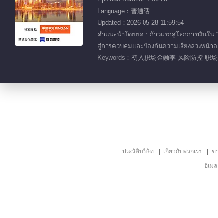
Language：普通话
Updated：2026-05-28 11:59:54
คำแนะนำโดยย่อ：ก้าวแรกสู่โลกการเงินใน “พวกเ
สู่การควบคุมและป้องกันความเสี่ยงล่วงหน้าอ
Keywords：
初入职场金融季 风险防控 职场
ประวัติบริษัท
เกี่ยวกับพวกเรา
ข่
อีเม