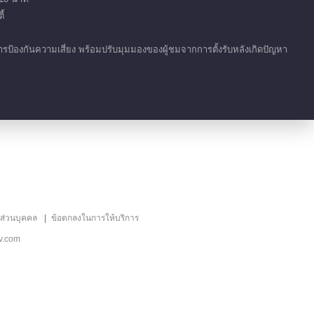
爸爸当家，拥抱自己一
้
下！
การป้องกันความเสี่ยง พร้อมปรับมุมมองของผู้ชมจากการตั้งรับหลังเกิดปัญหา
ลส่วนบุคคล
ข้อตกลงในการให้บริการ
v.com