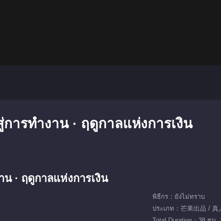
าสู่การทำงาน · ฤดูกาลแห่งการเงิน
งาน · ฤดูกาลแห่งการเงิน
พิธีกร：ยังไม่ทราบ
ประเภท：芒果出品 / 
Total Duration：38 ชม. 