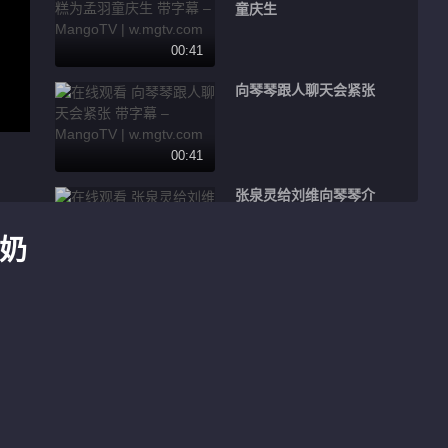
童庆生
00:41
向琴琴跟人聊天会紧张
00:41
张泉灵给刘维向琴琴介
绍代理人
奶
01:44
孟羽童回忆奶奶重病
00:58
文韬刘彰难以想象唐九
洲练出肌肉