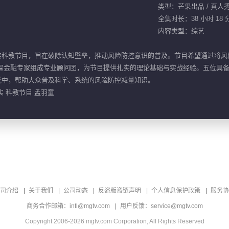
类型：芒果出品 / 真人
全集时长：38 小时 18 
内容类型：综艺
实科教节目，旨在破除认知壁垒，推动风险防控意识的普及。节目希望通过将风险
资深金融专家组成专业顾问团，为节目提供扎实的理论基础与实战经验。五位具
托中，帮助大众普及科学、系统的风险防控减量知识。
实 科教节目 孟羽童
司介绍
关于我们
公司动态
反盗版盗链声明
个人信息保护政策
服务协
商务合作邮箱：intl@mgtv.com
用户反馈：service@mgtv.com
Copyright 2006-2026 mgtv.com Corporation, All Rights Reserved