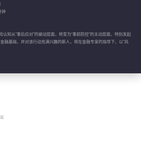
秀
00:50
分钟
刘美含坦言自己被保护
的很好
认知从“事后应对”的被动层面，转变为“事前防控”的主动层面，特别发起
01:16
备金融基础，并对该行动充满兴趣的新人，将在金融专家的指导下，以“风
唐九洲刘彰挑变装小道
具
00:56
孟羽童给全员夯爆了评
级
00:28
议
刘彰夸孟羽童李晋晔唱
歌好听
00:33