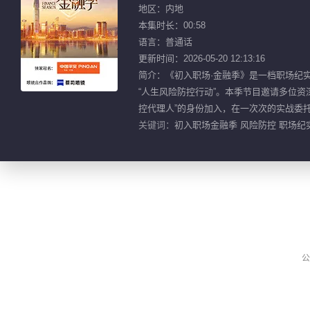
地区：内地
本集时长：00:58
语言：普通话
更新时间：2026-05-20 12:13:16
简介：《初入职场·金融季》是一档职场纪
“人生风险防控行动”。本季节目邀请多位
控代理人”的身份加入，在一次次的实战委
关键词：
初入职场金融季 风险防控 职场纪
公