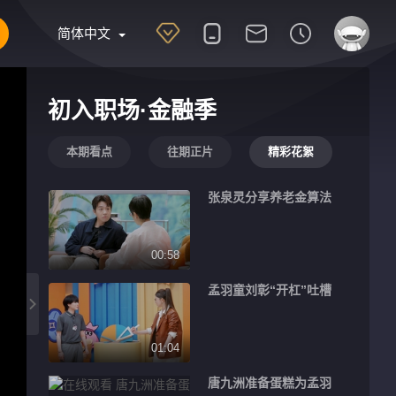
简体中文
初入职场·金融季
本期看点
往期正片
精彩花絮
张泉灵分享养老金算法
00:58
孟羽童刘彰“开杠”吐槽
01:04
唐九洲准备蛋糕为孟羽