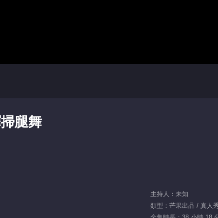
繹掃腿舞
主持人：未知
類型：芒果出品 / 真人
全集時長：38 小時 18 