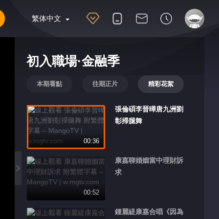
繁体中文
初入職場·金融季
本期看點
往期正片
精彩花絮
張倫碩李晉曄唐九洲劉
彰掃腿舞
00:36
康嘉聊婚姻當中理財訴
求
00:52
鍾麗緹康嘉合唱《因為