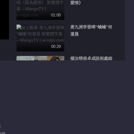
愛情》
01:00
唐九洲李晉曄“蛐蛐”何
運晨
00:29
楊汝晴侯卓成談相處細
節
00:40
倪虹潔力證戀愛上頭與
專業無關
00:34
劉彰現場爆料好友“不會
秀
理財”
分鐘