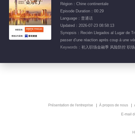
Région：Chine continentale
Episode Duration：00:29
Language：普通话
Updated：2026-07-23 08:58:13
Synopsis：Recién Llegados al Lugar de Trab
passer d’une réaction après coup à une vér
Keywords：
初入职场金融季 风险防控 职场纪
Présentation de l'entreprise
À propos de nous
E-mail 
H