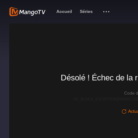
Accueil
Séries
Désolé ! Échec de la r
Code d
AD_BLOCK_EXCEPTION|DISPATCHE
Actua