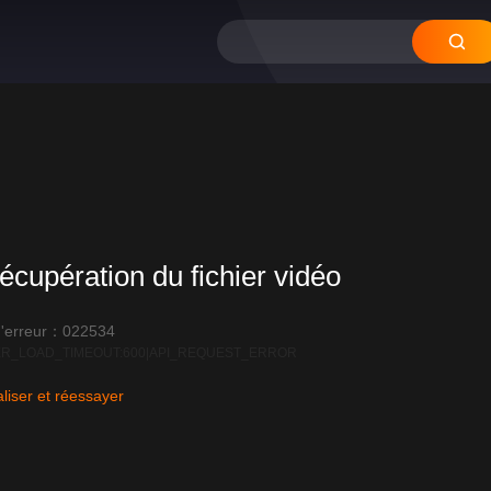
écupération du fichier vidéo
'erreur：022534
R_LOAD_TIMEOUT:600|API_REQUEST_ERROR
liser et réessayer