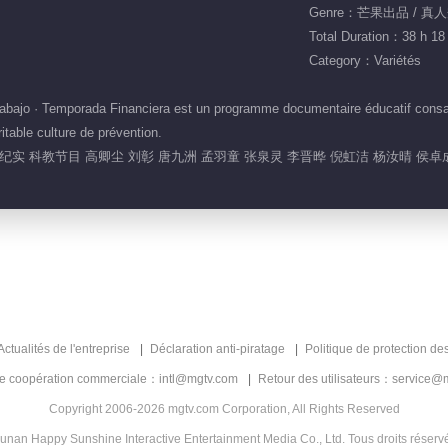
Genre：芒果出品 / 真
Total Duration：38 h 18
Category：Variétés
ajo · Temporada Financiera est un programme documentaire éducatif consacré
itable culture de prévention.
实 科教节目 高卿尘 刘彰 唐九洲 孟羽童 张泉灵 李晋晔 倪虹洁 杨汝晴 侯卓
Actualités de l'entreprise
Déclaration anti-piratage
Politique de protection de
de coopération commerciale：intl@mgtv.com
Retour des utilisateurs：service@
Copyright 2006-2026 mgtv.com Corporation, All Rights Reserved
unan Happy Sunshine Interactive Entertainment Media Co., Ltd. Tous droits réserv