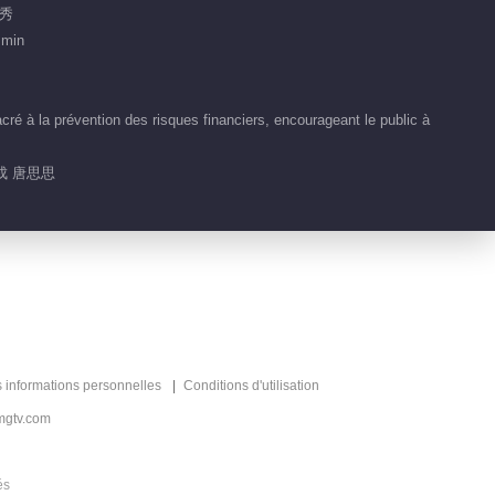
Clips EP 7 No.1
人秀
Nouveaux Arrivants
 min
sur le lieu du Travail ·
02:00
Saison Financière
 à la prévention des risques financiers, encourageant le public à
Clips EP 4 No.1
Nouveaux Arrivants
成 唐思思
sur le lieu du Travail ·
01:39
Saison Financière
Aperçu EP 1
01:10
Clips EP 1 No.1
s informations personnelles
Conditions d'utilisation
mgtv.com
02:11
és
Contenu chaud