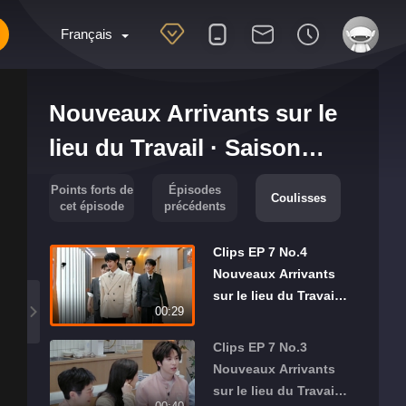
Français
Nouveaux Arrivants sur le
lieu du Travail · Saison
Financière
Points forts de
Épisodes
Coulisses
cet épisode
précédents
Clips EP 7 No.4
Nouveaux Arrivants
sur le lieu du Travail ·
00:29
Saison Financière
Clips EP 7 No.3
Nouveaux Arrivants
sur le lieu du Travail ·