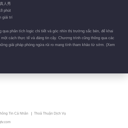
Bố Lo Việc Nhà Mùa
/ 真人秀
5
18 phút
giải trí
ua phân tích logic chi tiết và góc nhìn thị trường sắc bén, để khai
o một cách thực tế và đáng tin cậy. Chương trình cũng thông qua các
ững giải pháp phòng ngừa rủi ro mang tính tham khảo từ sớm. (Xem
thông Tin Cá Nhân
Thoả Thuận Dịch Vụ
tv.com