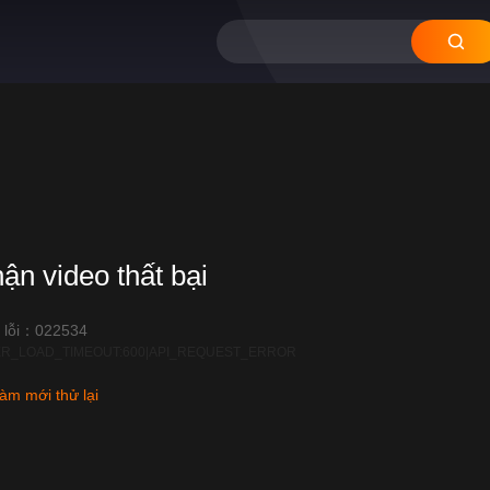
hận video thất bại
 lỗi：022534
R_LOAD_TIMEOUT:600|API_REQUEST_ERROR
àm mới thử lại