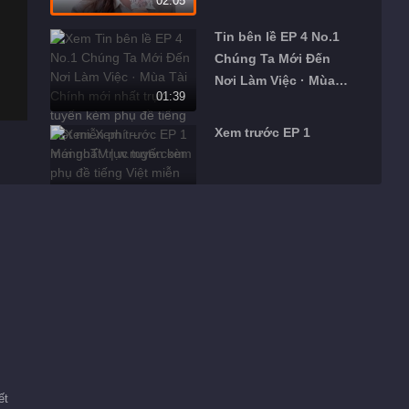
02:05
Tài Chính
Tin bên lề EP 4 No.1
Chúng Ta Mới Đến
Nơi Làm Việc · Mùa
01:39
Tài Chính
Xem trước EP 1
01:10
Tin bên lề EP 1 No.1
02:11
Biên tập giới thiệu
Bố Lo Việc Nhà Mùa
Đề xuất
5
ết