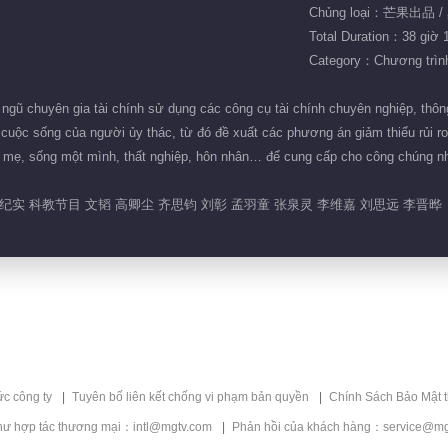
Chủng loại：芒果出品 
Total Duration：38 giờ 
Category：Chương trình 
ũ chuyên gia tài chính sử dụng các công cụ tài chính chuyên nghiệp, thông q
g cuộc sống của người ủy thác, từ đó đề xuất các phương án giảm thiểu rủi r
mẹ, sống một mình, thất nghiệp, hôn nhân… để cung cấp cho công chúng nh
实 科教节目 文韬 高卿尘 齐思钧 刘彰 孟羽童 张泉灵 李维嘉 刘思远 李晋晔
ức công ty
Tuyên bố liên kết chống vi phạm bản quyền
Chính Sách Bảo Mật 
hư hợp tác thương mại：intl@mgtv.com
Phản hồi của khách hàng：service@mg