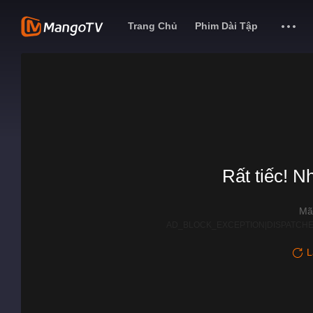
Trang Chủ
Phim Dài Tập
Rất tiếc! N
Mã
AD_BLOCK_EXCEPTION|DISPATCHE
L