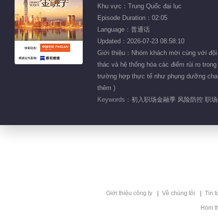
Khu vực：Trung Quốc đại lục
Episode Duration：02:05
Language：普通话
Updated：2026-07-23 08:58:10
Giới thiệu：Nhóm khách mời cùng với đội ng
thác và hệ thống hóa các điểm rủi ro tron
trường hợp thực tế như phụng dưỡng cha 
thêm )
Keywords：
初入职场金融季 风险防控 职场纪
Giới thiệu công ty
Về chúng tôi
Tin t
Hòm t