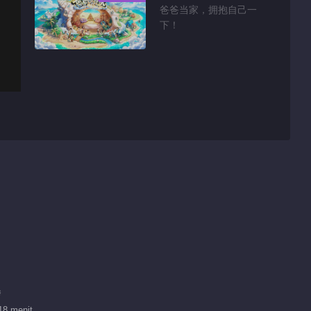
爸爸当家，拥抱自己一
下！
秀
18 menit