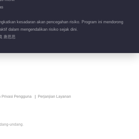
as
ngkatkan kesadaran akan pencegahan risiko. Program ini mendorong
ktif dalam mengendalikan risiko sejak dini.
成 唐思思
n Privasi Pengguna
Perjanjian Layanan
ndang-undang.