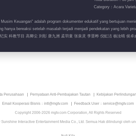
Category：Acara Variet
 Musim Keuangan" adalah program dokumenter edukatif yang bertujuan meni
ang hanya bereaksi setelah masalah terjadi menjadi pendekatan yang lebih proa
实 科教节目 高卿尘 刘彰 唐九洲 孟羽童 张泉灵 李晋晔 倪虹洁 杨汝晴 侯卓
ita Perusahaan
Pernyataan Anti-Pembajakan Tautan
Kebijakan Perlindunga
Email Kooperasi Bisnis：intl@mgtv.com
Feedback User：service@mgtv.com
Copyright 2006-2026 mgtv.com Corporation, All Rights Reserved
Sunshine Interactive Entertainment Media Co., Ltd. Semua Hak dilindungi oleh u
Ikuti Kita