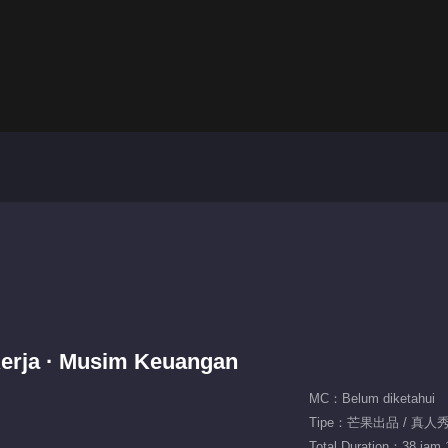
Kerja · Musim Keuangan
MC：Belum diketahui
Tipe：芒果出品 / 真人
Total Duration：38 jam 