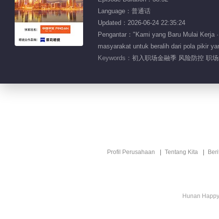
Language：普通话
Updated：2026-06-24 22:35:24
Pengantar："Kami yang Baru Mulai Kerja ·
masyarakat untuk beralih dari pola pikir y
Keywords：
初入职场金融季 风险防控 职场纪
Profil Perusahaan
Tentang Kita
Ber
Hunan Happy 