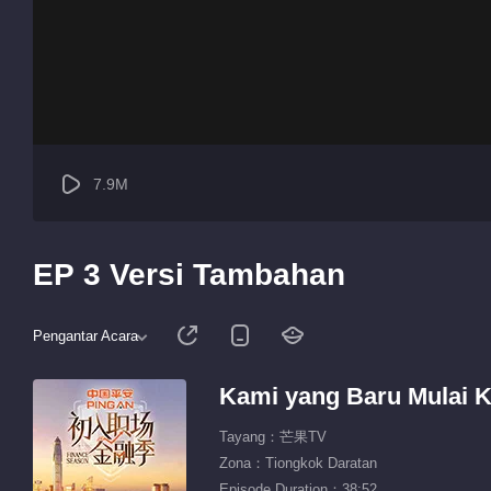
7.9M
EP 3 Versi Tambahan
Pengantar Acara
Kami yang Baru Mulai 
Tayang：芒果TV
Zona：Tiongkok Daratan
Episode Duration：38:52