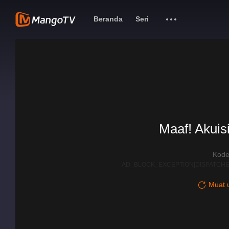
Beranda
Seri
Maaf! Akuisi
Kode
AD_BLOCK_EXCEPTION|DISPATCHE
Muat u