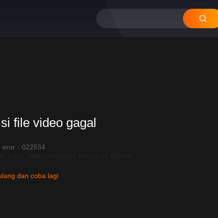
si file video gagal
 eror：022534
R_LOAD_TIMEOUT:600|API_REQUEST_ERROR
lang dan coba lagi