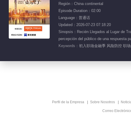
Región：China continental
Episode Duration：02:00
Language：普通话
Updated：2026-07-23 07:18:20
Sinopsis：Recién Llegados al Lugar de Tra
percepción del público de una respuesta p
Keywords：
初入职场金融季 风险防控 职场
Perfil de la Empresa
Sobre Nosotros
Notici
Correo Electróni