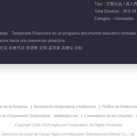
Tipo：芒果出品 / 真人
Total Duration：38 h 18
Category：Variedades
bajo · Temporada Financiera es un programa documental educativo centrado e
asiva hacia una prevención proactiva.
纪实 科教节目 李晋晔 文韬 孟羽童 高卿尘 刘彰
as de la Empresa
Declaración Antipiratería y Antienlace
Política de Protecci
co de Cooperación Empresarial：intl@mgtv.com
Comentarios de los Usuarios：
Copyright 2006-2026 mgtv.com Corporation, All Rights Reserved
Derechos de Autor de Hunan Mgtv.com Interactive Entertainment Media Co., Ltd.