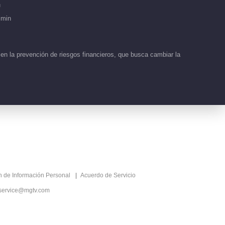
Financiera
Detrás de cámaras EP
秀
7 No.1 Recién
 min
Llegados al Lugar de
02:00
Trabajo · Temporada
Financiera
n la prevención de riesgos financieros, que busca cambiar la
Detrás de cámaras EP
4 No.1 Recién
Llegados al Lugar de
01:39
Trabajo · Temporada
Financiera
Avance EP 1
01:10
Detrás de cámaras EP
ón de Información Personal
Acuerdo de Servicio
1 No.1
service@mgtv.com
02:11
Más popular