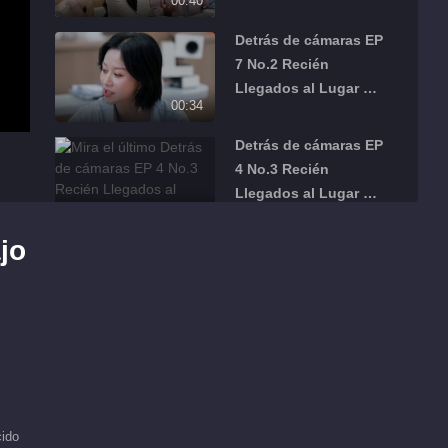
00:40
Trabajo · Temporada
Financiera
Detrás de cámaras EP
7 No.2 Recién
Llegados al Lugar de
00:34
Trabajo · Temporada
Financiera
Detrás de cámaras EP
4 No.3 Recién
Llegados al Lugar de
01:22
Trabajo · Temporada
Financiera
jo
Detrás de cámaras EP
4 No.2 Recién
Llegados al Lugar de
02:05
Trabajo · Temporada
Financiera
Detrás de cámaras EP
11 No.1 Recién
Llegados al Lugar de
00:53
Trabajo · Temporada
ido