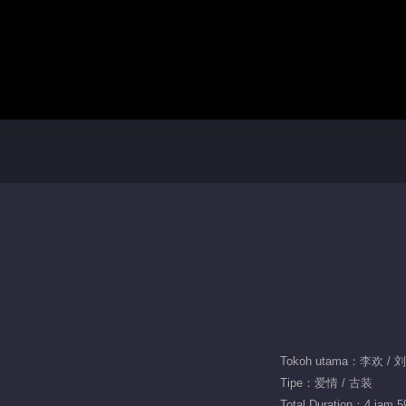
Tokoh utama：李欢 /
Tipe：爱情 / 古装
Total Duration：4 jam 5