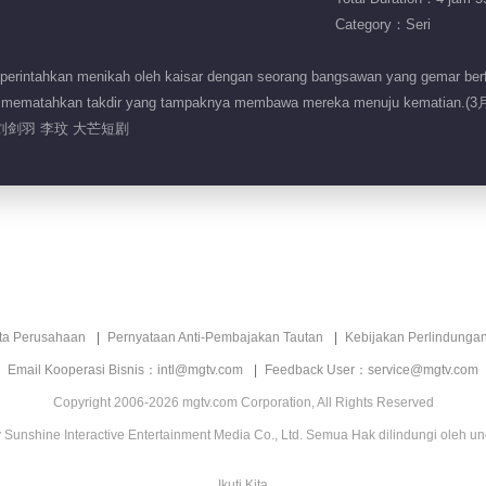
Category：Seri
perintahkan menikah oleh kaisar dengan seorang bangsawan yang gemar berfoya
ahu mematahkan takdir yang tampaknya membawa mereka menuju kem
刘剑羽 李玟 大芒短剧
ita Perusahaan
Pernyataan Anti-Pembajakan Tautan
Kebijakan Perlindunga
Email Kooperasi Bisnis：intl@mgtv.com
Feedback User：service@mgtv.com
Copyright 2006-2026 mgtv.com Corporation, All Rights Reserved
Sunshine Interactive Entertainment Media Co., Ltd. Semua Hak dilindungi oleh u
Ikuti Kita