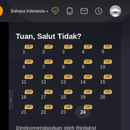
Bahasa Indonesia
Tuan, Salut Tidak?
VIP
VIP
VIP
VIP
VIP
1
2
3
4
5
VIP
VIP
VIP
VIP
VIP
6
7
8
9
10
VIP
VIP
VIP
VIP
VIP
11
12
13
14
15
VIP
VIP
VIP
VIP
VIP
16
17
18
19
20
VIP
VIP
VIP
VIP
21
22
23
24
Direkomendasikan oleh Redaksi