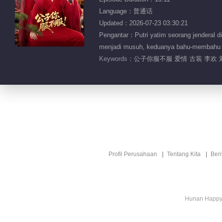
Language：普通话
Updated：2026-07-23 03:30:21
Pengantar：Putri yatim seorang jenderal di
menjadi musuh, keduanya bahu-memb
Keywords：
公子你服不服 爱情 古装 李欢 
Profil Perusahaan
Tentang Kita
Ber
Hunan Happy 