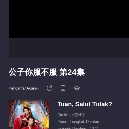
公子你服不服 第24集
Pengantar Acara
Tuan, Salut Tidak?
Direktur：陈佳宇
Zona：Tiongkok Daratan
Episode Duration：13:11