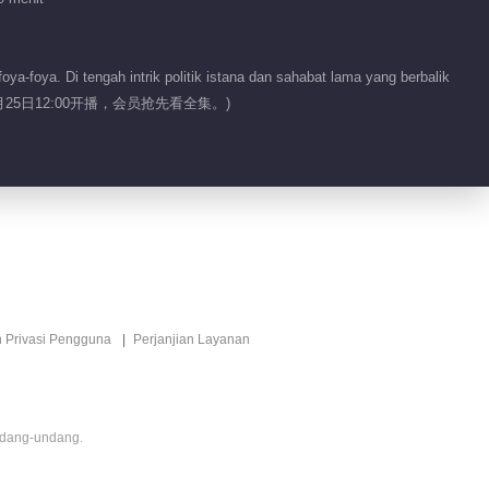
00:33
Fitur EP 1 No.1
-foya. Di tengah intrik politik istana dan sahabat lama yang berbalik
atian.(3月25日12:00开播，会员抢先看全集。)
00:38
n Privasi Pengguna
Perjanjian Layanan
ndang-undang.