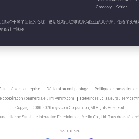
Category：Séries
生死存亡之际终于等了适配的心脏，然后这颗心脏却被身为医生的儿子亲手让给了
爱的倒计时视频
Actualités de l'entreprise
Déclaration anti-piratage
Politique de protection de
de coopération commerciale：intl@mgtv.com
Retour des utilisateurs：service@
Copyright 2006-2026 mgtv.com Corporation, All Rights Reserved
unan Happy Sunshine Interactive Entertainment Media Co., Ltd. Tous droits réserv
Nous suivre