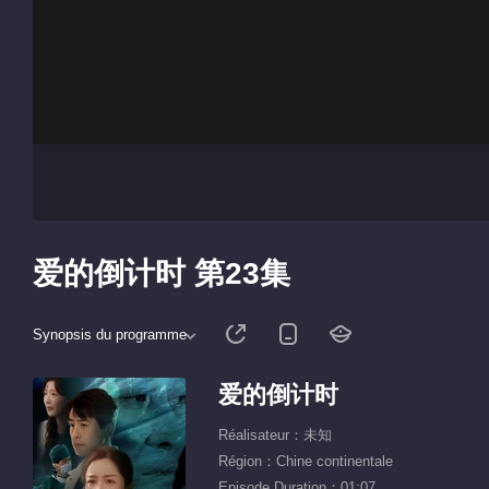
爱的倒计时 第23集
Synopsis du programme
爱的倒计时
Réalisateur：未知
Région：Chine continentale
Episode Duration：01:07