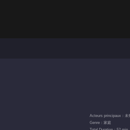
Acteurs principaux：
Genre：家庭
Total Duration：52 min