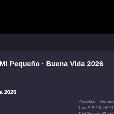
 Mi Pequeño · Buena Vida 2026
a 2026
Presentador：Desconoc
Tipo：明星 / 真人秀 / 
Total Duration：93 h 30