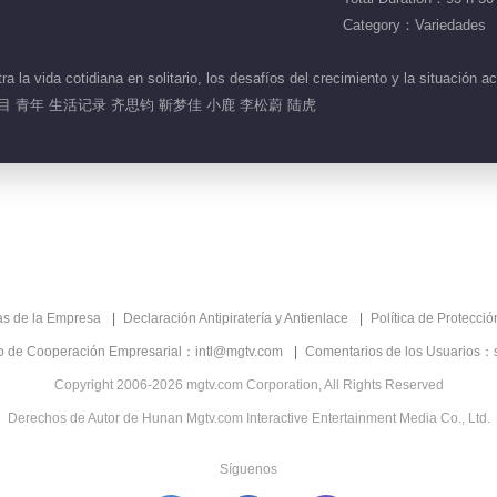
Category：Variedades
 la vida cotidiana en solitario, los desafíos del crecimiento y la situación 
目 青年 生活记录 齐思钧 靳梦佳 小鹿 李松蔚 陆虎
as de la Empresa
Declaración Antipiratería y Antienlace
Política de Protecci
co de Cooperación Empresarial：intl@mgtv.com
Comentarios de los Usuarios：
Copyright 2006-2026 mgtv.com Corporation, All Rights Reserved
Derechos de Autor de Hunan Mgtv.com Interactive Entertainment Media Co., Ltd.
Síguenos