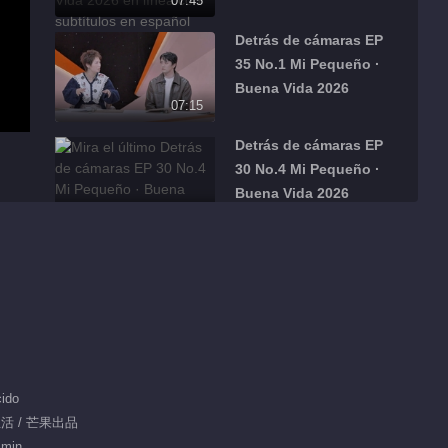
07:45
Detrás de cámaras EP
35 No.1 Mi Pequeño ·
Buena Vida 2026
07:15
Detrás de cámaras EP
30 No.4 Mi Pequeño ·
Buena Vida 2026
00:54
Detrás de cámaras EP
30 No.1 Mi Pequeño ·
Buena Vida 2026
06:14
Detrás de cámaras EP
30 No.3 Mi Pequeño ·
ido
Buena Vida 2026
00:38
生活 / 芒果出品
 min