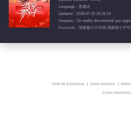
Language：普通话
Updated：2026-07-23 10:26:53
Sinopsis：Un reality documental que registra
Keywords：
我家那小子2026 我家那小子节
Perfil de la Empresa
Sobre Nosotros
Notici
Correo Electróni