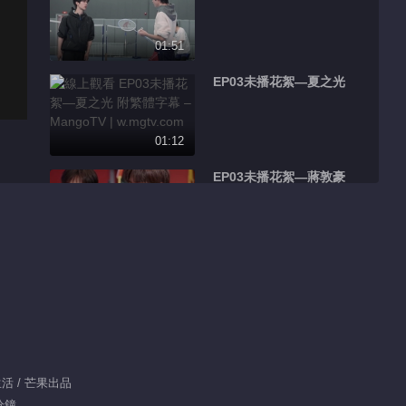
01:51
EP03未播花絮—夏之光
01:12
EP03未播花絮—蔣敦豪
01:40
EP03未播花絮—王瀚哲
02:34
蔣敦豪石頭剪刀布接連
生活 / 芒果出品
失利
分鐘