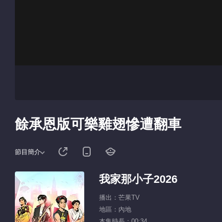
餘承恩版可樂雞翅慘遭翻車
節目簡介
我家那小子2026
播出：芒果TV
地區：內地
本集時長：00:34