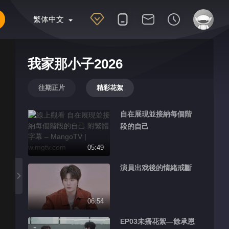
繁体中文
我家那小子2026
往期正片
精彩花絮
自在展現並接納每個階
段的自己
05:49
演員出戏後的情緒戒斷
06:54
EP03未播花絮—餘承恩