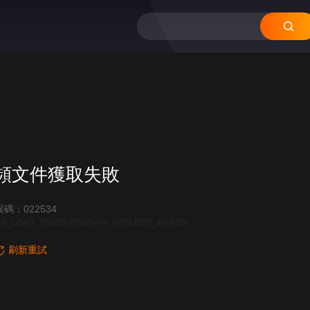
頻文件獲取失敗
碼：022534
R_LOAD_TIMEOUT:600|API_REQUEST_ERROR
刷新重試