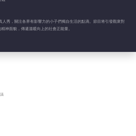
00:36
夏之光越野挑戰意外入
錄真人秀，關注各界有影響力的小子們獨自生活的點滴。節目将引發觀衆對
坑
”的精神面貌，傳遞溫暖向上的社會正能量。
00:45
王瀚哲空置房子掉皮又
漏風
00:35
餘承恩版可樂雞翅慘遭
翻車
議
00:34
EP02未播花絮—餘承恩
01:42