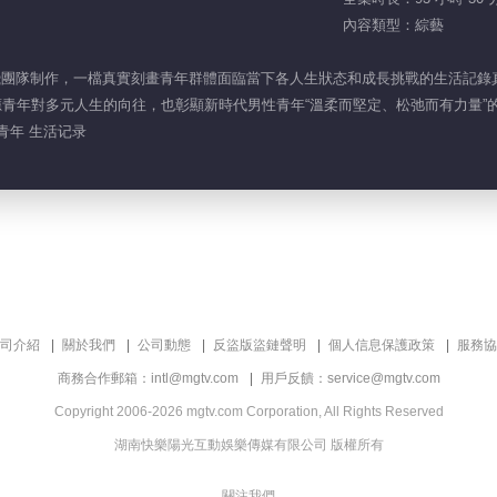
內容類型：綜藝
鵬飛團隊制作，一檔真實刻畫青年群體面臨當下各人生狀态和成長挑戰的生活記
呼應青年對多元人生的向往，也彰顯新時代男性青年“溫柔而堅定、松弛而有力量
 青年 生活记录
司介紹
關於我們
公司動態
反盜版盜鏈聲明
個人信息保護政策
服務協
商務合作郵箱：intl@mgtv.com
用戶反饋：service@mgtv.com
Copyright 2006-2026 mgtv.com Corporation, All Rights Reserved
湖南快樂陽光互動娛樂傳媒有限公司 版權所有
關注我們