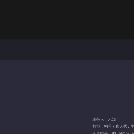
主持人：未知
類型：明星 / 真人秀 / 
全集時長：93 小時 30 