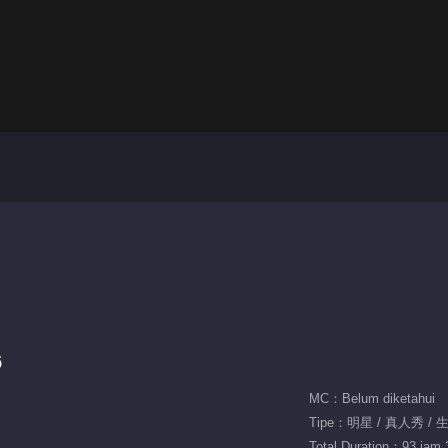
6
MC：Belum diketahui
Tipe：明星 / 真人秀 / 
Total Duration：93 jam 