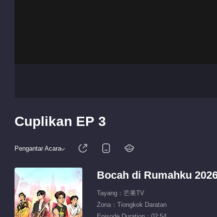
Cuplikan EP 3
Pengantar Acara
Bocah di Rumahku 202
Tayang：芒果TV
Zona：Tiongkok Daratan
Episode Duration：02:54