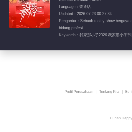
Language：普通话
Updated：2026-07-23 00:27:34
Pengantar：Sebuah reality show bergaya do
bidang profesi.
Keywords：
我家那小子2026 我家那小子节
Profil Perusahaan
Tentang Kita
Ber
Hunan Happy 