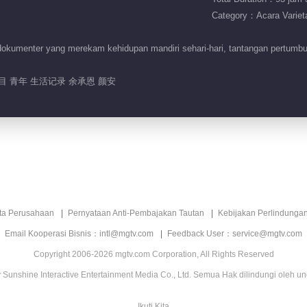
Category：Acara Variet
kumenter yang merekam kehidupan mandiri sehari-hari, tantangan pertumbuh
目 青年 生活记录 余承恩 颜安
ita Perusahaan
Pernyataan Anti-Pembajakan Tautan
Kebijakan Perlindunga
Email Kooperasi Bisnis：intl@mgtv.com
Feedback User：service@mgtv.com
Copyright 2006-2026 mgtv.com Corporation, All Rights Reserved
Sunshine Interactive Entertainment Media Co., Ltd. Semua Hak dilindungi oleh u
Ikuti Kita