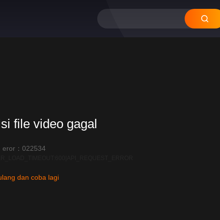
si file video gagal
 eror：022534
R_LOAD_TIMEOUT:600|API_REQUEST_ERROR
lang dan coba lagi