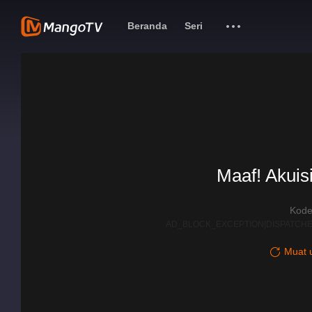
Beranda
Seri
Maaf! Akuisi
Kode
AD_BLOCK_EXCEPTION|DISPATCHE
Muat u