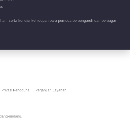
as
an, serta kondisi kehidupan para pemuda berpengaruh dari berbagai
n Privasi Pengguna
Perjanjian Layanan
ndang-undang.