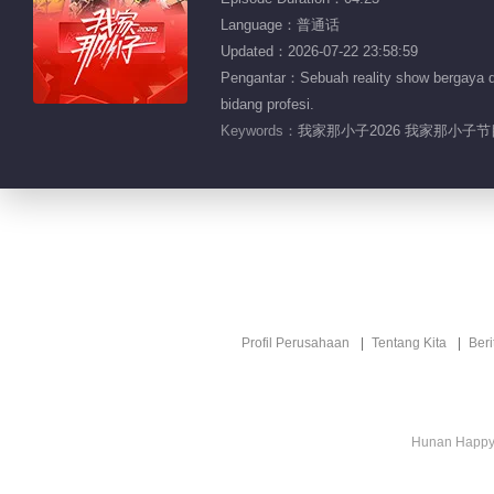
Language：普通话
Updated：2026-07-22 23:58:59
Pengantar：Sebuah reality show bergaya do
bidang profesi.
Keywords：
我家那小子2026 我家那小子节
Profil Perusahaan
Tentang Kita
Ber
Hunan Happy 