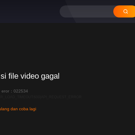
si file video gagal
 eror：022534
R_LOAD_TIMEOUT:600|API_REQUEST_ERROR
lang dan coba lagi