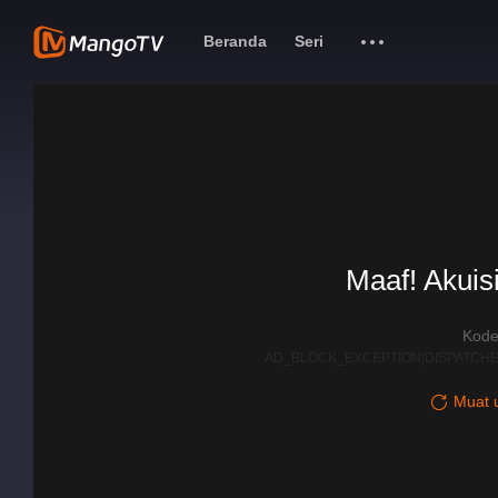
Beranda
Seri
Maaf! Akuisi
Kode
AD_BLOCK_EXCEPTION|DISPATCHE
Muat u