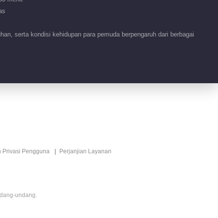
2026
as
01:57
an, serta kondisi kehidupan para pemuda berpengaruh dari berbagai
Fitur EP 1 No.19
VIP
Bocah di Rumahku
2026
02:40
Cuplikan EP 1
01:40
Cuplikan EP 1
n Privasi Pengguna
Perjanjian Layanan
00:21
Cuplikan EP 1
ndang-undang.