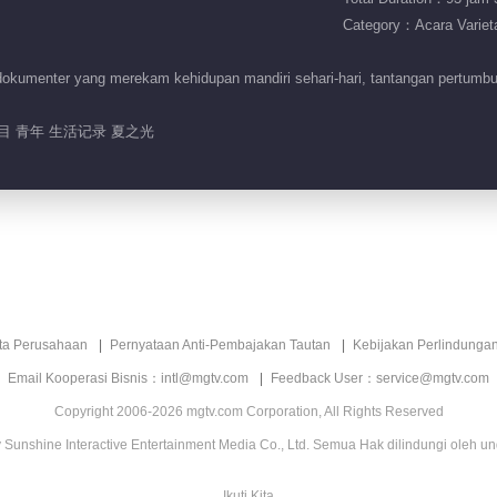
Category：Acara Variet
kumenter yang merekam kehidupan mandiri sehari-hari, tantangan pertumbuh
目 青年 生活记录 夏之光
ita Perusahaan
Pernyataan Anti-Pembajakan Tautan
Kebijakan Perlindunga
Email Kooperasi Bisnis：intl@mgtv.com
Feedback User：service@mgtv.com
Copyright 2006-2026 mgtv.com Corporation, All Rights Reserved
Sunshine Interactive Entertainment Media Co., Ltd. Semua Hak dilindungi oleh u
Ikuti Kita