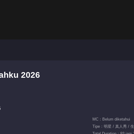
mahku 2026
6
MC：Belum diketahui
Tipe：明星 / 真人秀 / 
Total Duration：93 jam 