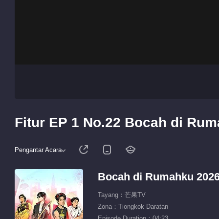
Fitur EP 1 No.22 Bocah di Ru
Pengantar Acara
Bocah di Rumahku 202
Tayang：芒果TV
Zona：Tiongkok Daratan
Episode Duration：04:23