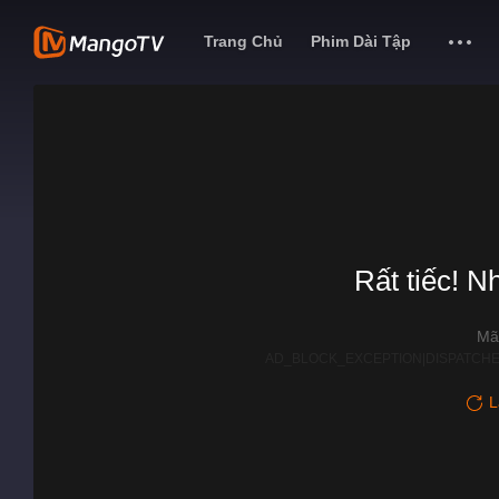
Trang Chủ
Phim Dài Tập
Rất tiếc! N
Mã
AD_BLOCK_EXCEPTION|DISPATCHE
L