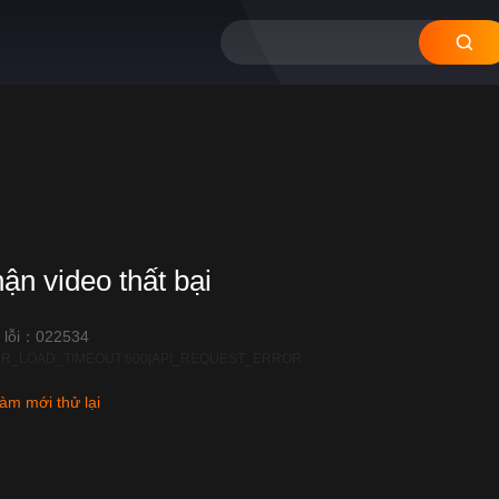
hận video thất bại
 lỗi：022534
R_LOAD_TIMEOUT:600|API_REQUEST_ERROR
àm mới thử lại