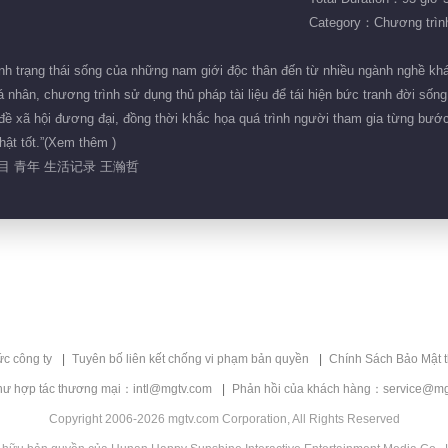
Category：Chương trình 
nh trạng thái sống của những nam giới độc thân đến từ nhiều ngành nghề khá
á nhân, chương trình sử dụng thủ pháp tài liệu để tái hiện bức tranh đời số
 đề xã hội đương đại, đồng thời khắc họa quá trình người tham gia từng bướ
thật tốt.”(Xem thêm )
目 青年 生活记录 王瀚哲
ức công ty
Tuyên bố liên kết chống vi phạm bản quyền
Chính Sách Bảo Mật 
hư hợp tác thương mại：intl@mgtv.com
Phản hồi của khách hàng：service@mg
Copyright 2006-2026 mgtv.com Corporation, All Rights Reserved