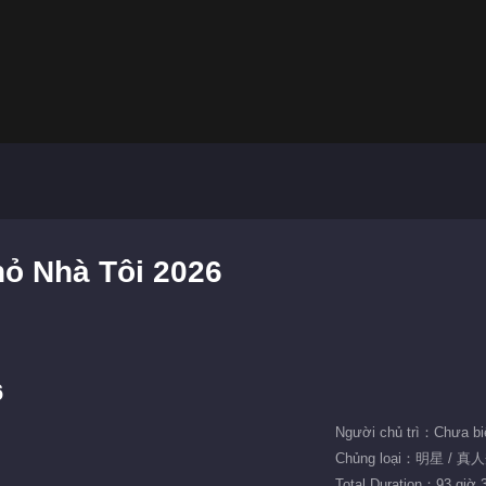
hỏ Nhà Tôi 2026
6
Người chủ trì：Chưa bi
Chủng loại：明星 / 真
Total Duration：93 giờ 