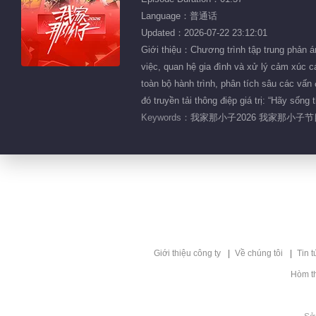
Language：普通话
Updated：2026-07-22 23:12:01
Giới thiệu：Chương trình tập trung phản á
việc, quan hệ gia đình và xử lý cảm xúc c
toàn bộ hành trình, phân tích sâu các vấn
đó truyền tải thông điệp giá trị: “Hãy sống 
Keywords：
我家那小子2026 我家那小子节
Giới thiệu công ty
Về chúng tôi
Tin t
Hòm t