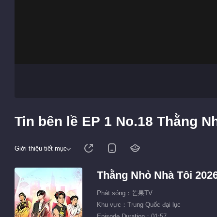
Tin bên lề EP 1 No.18 Thằng N
Giới thiệu tiết mục
Thằng Nhỏ Nhà Tôi 202
Phát sóng：芒果TV
Khu vực：Trung Quốc đại lục
Episode Duration：01:57