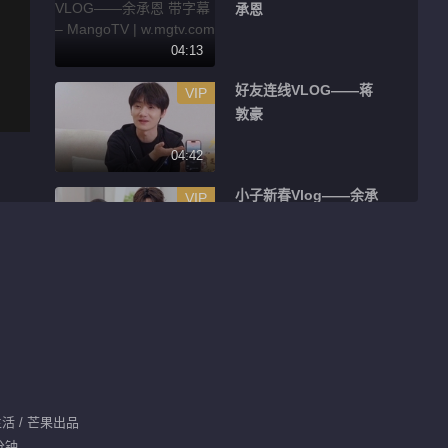
承恩
04:13
好友连线VLOG——蒋
VIP
敦豪
04:42
小子新春Vlog——余承
VIP
恩
01:32
小子新春Vlog——夏之
VIP
光
02:17
小子新春Vlog——王瀚
VIP
生活 / 芒果出品
哲
分钟