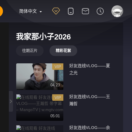
简体中文
我家那小子2026
往期正片
精彩花絮
好友连线VLOG——夏
VIP
之光
04:23
好友连线VLOG——王
VIP
瀚哲
05:01
好友连线VLOG——余