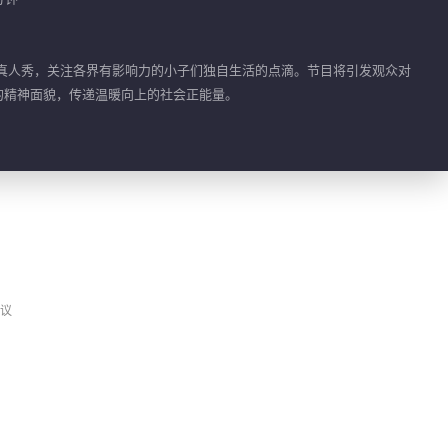
01:57
小子新春Vlog——蒋敦
VIP
录真人秀，关注各界有影响力的小子们独自生活的点滴。节目将引发观众对
豪
”的精神面貌，传递温暖向上的社会正能量。
02:40
精彩抢先看——余承恩
01:40
精彩抢先看——夏之光
议
00:21
精彩抢先看——王瀚哲
00:20