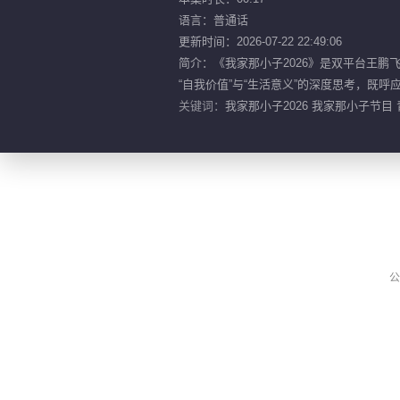
语言：普通话
更新时间：2026-07-22 22:49:06
简介：《我家那小子2026》是双平台王
“自我价值”与“生活意义”的深度思考，既
关键词：
我家那小子2026 我家那小子节目
公