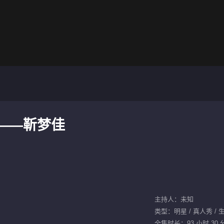
福——靳梦佳
主持人：未知
类型：明星 / 真人秀 / 
全集时长：93 小时 30 