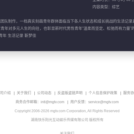
内容类型：综艺
鹏飞团队制作，一档真实刻画青年群体面临当下各人生状态和成长挑战的生活记
呼应青年对多元人生的向往，也彰显新时代男性青年“温柔而坚定、松弛而有力量
 青年 生活记录 靳梦佳
司介绍
关于我们
公司动态
反盗版盗链声明
个人信息保护政策
服务协
商务合作邮箱：intl@mgtv.com
用户反馈：service@mgtv.com
Copyright 2006-2026 mgtv.com Corporation, All Rights Reserved
湖南快乐阳光互动娱乐传媒有限公司 版权所有
关注我们