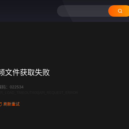
频文件获取失败
码：022534
R_LOAD_TIMEOUT:600|API_REQUEST_ERROR
刷新重试