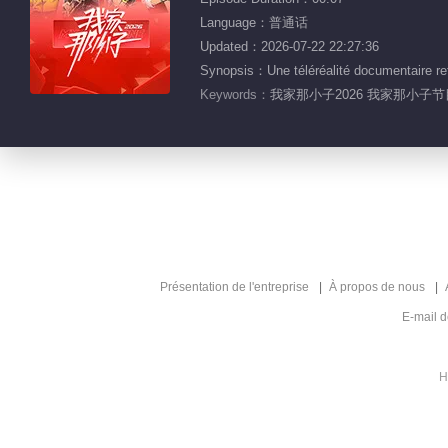
Language：普通话
Updated：2026-07-22 22:27:36
Synopsis：Une téléréalité documentaire retr
Keywords：
我家那小子2026 我家那小子节
Présentation de l'entreprise
À propos de nous
E-mail 
H