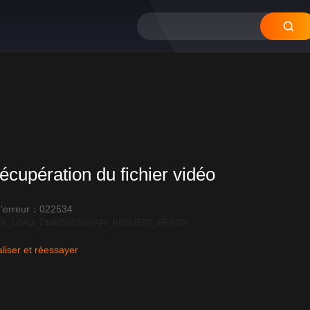
écupération du fichier vidéo
'erreur：022534
R_LOAD_TIMEOUT:600|API_REQUEST_ERROR
liser et réessayer