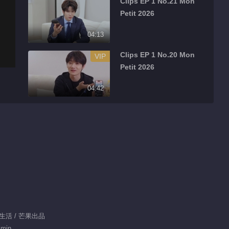
Clips EP 1 No.21 Mon
Petit 2026
04:13
Clips EP 1 No.20 Mon
VIP
Petit 2026
04:42
Clips EP 1 No.16 Mon
VIP
Petit 2026
01:32
Clips EP 1 No.17 Mon
VIP
Petit 2026
02:17
Clips EP 1 No.18 Mon
/ 生活 / 芒果出品
VIP
Petit 2026
 min