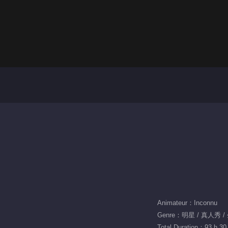
Animateur：Inconnu
Genre：明星 / 真人秀 
Total Duration：93 h 30