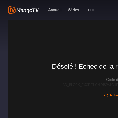
Accueil
Séries
Désolé ! Échec de la r
Code d
AD_BLOCK_EXCEPTION|DISPATCHE
Actua