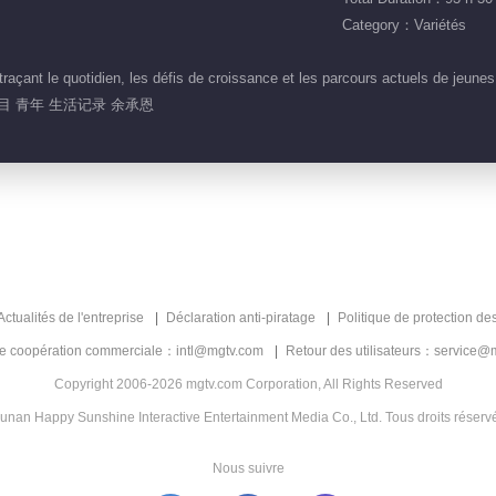
Category：Variétés
açant le quotidien, les défis de croissance et les parcours actuels de jeunes
目 青年 生活记录 余承恩
Actualités de l'entreprise
Déclaration anti-piratage
Politique de protection de
de coopération commerciale：intl@mgtv.com
Retour des utilisateurs：service@
Copyright 2006-2026 mgtv.com Corporation, All Rights Reserved
unan Happy Sunshine Interactive Entertainment Media Co., Ltd. Tous droits réserv
Nous suivre