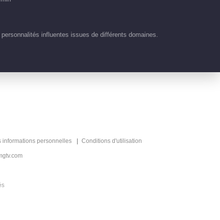
01:57
 personnalités influentes issues de différents domaines.
Clips EP 1 No.19 Mon
VIP
Petit 2026
02:40
Aperçu EP 1
01:40
s informations personnelles
Conditions d'utilisation
Aperçu EP 1
mgtv.com
00:21
és
Aperçu EP 1