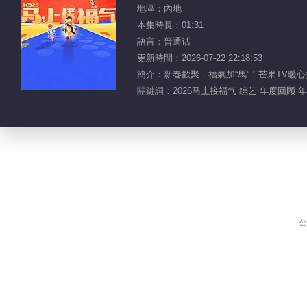
地區：內地
本集時長：01:31
語言：普通话
更新時間：2026-07-22 22:18:53
簡介：新春歡聚，福氣加“馬”！芒果TV暖
關鍵詞：
2026马上接福气 综艺 年度回顾 年
公