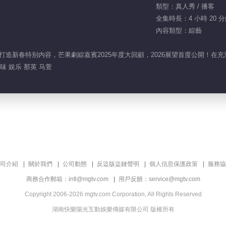
類型：真人秀 / 播客
全集時長：4 小時 20 
內容類型：綜藝
心打造新春特别内容，芒果劇綜嘉賓2025年度大回顧，2026展望首度公開！在
味 娱乐 那英 马萱
司介紹
關於我們
公司動態
反盜版盜鏈聲明
個人信息保護政策
服務協
商務合作郵箱：intl@mgtv.com
用戶反饋：service@mgtv.com
Copyright 2006-2026 mgtv.com Corporation, All Rights Reserved
湖南快樂陽光互動娛樂傳媒有限公司 版權所有