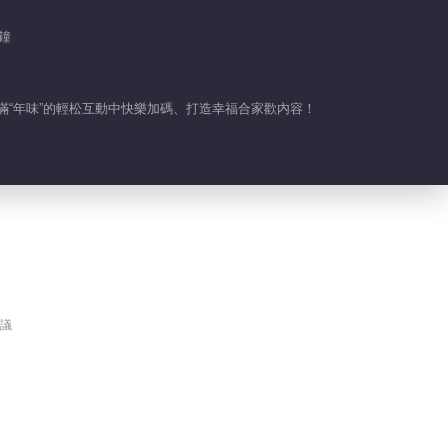
分鐘
充滿“年味”的輕松互動中快樂加碼、打造幸福合家歡内容！
議