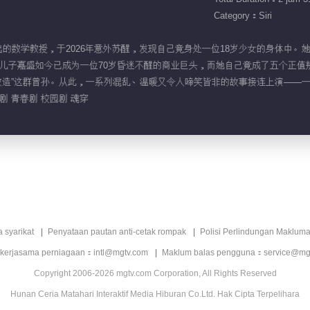
Category：Siri
0年代杰出的数学教授，于2026年意外苏醒，发现自己竟身处一位18岁少女的身体
儿子嘉盛如今已成为一位70岁昏迷不醒的商业巨头，而她自己竟成了五个正值
改造”这群曾孙。从此，一系列混乱、温暖又令人啼笑皆非的故事接连上演——
剧 青春剧 校园剧 魂穿
a syarikat
Penyataan pautan anti-cetak rompak
Polisi Perlindungan Makluma
 kerjasama perniagaan：intl@mgtv.com
Maklum balas pengguna：service@mg
Copyright 2006-2026 mgtv.com Corporation, All Rights Reserved
Hunan Ceria Matahari Interaktif Media Hiburan Co.Ltd. Hak Cipta Terpelihara