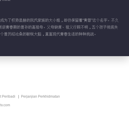
01:35
中。她成为了权势显赫的阮氏家族的大小姐，却仍保留着“黄蓉”这个名字。不久
Tidbit EP 1 No.10
叛逆青春期的曾孙的高祖母。父母缺席、祖父行踪不明，五个孩子彻底失
一个曾历经沧桑的敏锐大脑，直面现代青春生活的种种挑战。
00:42
Tidbit EP 1 No.9
00:48
Tidbit EP 1 No.8
t Peribadi
Perjanjian Perkhidmatan
tv.com
00:25
Tidbit EP 1 No.7