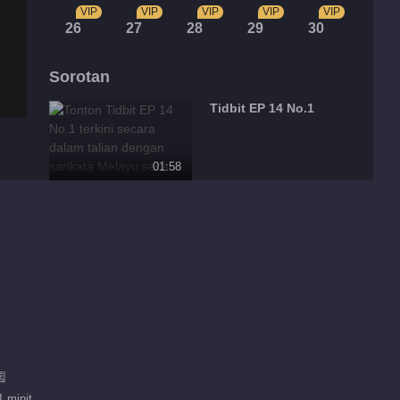
VIP
VIP
VIP
VIP
VIP
26
27
28
29
30
Sorotan
Tidbit EP 14 No.1
01:58
Tidbit EP 13 No.1
01:18
Tidbit EP 12 No.1
01:24
园
Tidbit EP 11 No.1
 minit