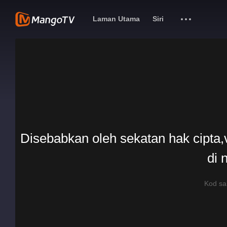
Laman Utama
Siri
Disebabkan oleh sekatan hak cipta,v
di 
Kod s