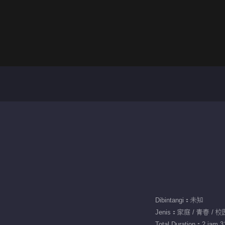
Dibintangi：未知
Jenis：家庭 / 青春 / 校
Total Duration：2 jam 31