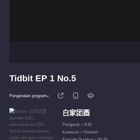
Tidbit EP 1 No.5
Pengenalan program
白家团圆
Pengarah：未知
Kawasan：Vietnam
Episode Duration：00:45