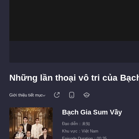
Những lần thoại vô tri của Bạc
Giới thiệu tiết mục
Bạch Gia Sum Vầy
Đạo diễn：未知
Khu vực：Việt Nam
Episode Duration：00:35