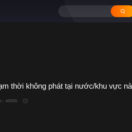
tạm thời không phát tại nước/khu vực n
ỗi：
40005