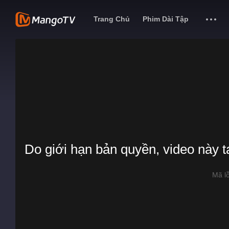
Trang Chủ
Phim Dài Tập
Do giới hạn bản quyền, video này 
Mã l