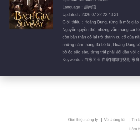
Language：越南语
Updated：2026-07-22 22:43:31
Giới thiệu：Hoàng Dung, từng là một giáo 
Nguyễn quyền thế, nhưng vẫn mang cái tên
còn bản thân cô lại trở thành cụ cố của n
những năm tháng đã bỏ lỡ, Hoàng Dung bắt 
bộ óc sắc sảo, từng trải phải đối đầu với 
Keywords：
白家团圆 白家团圆电视剧 家庭
Giới thiệu công ty
Về chúng tôi
Tin t
Hòm t