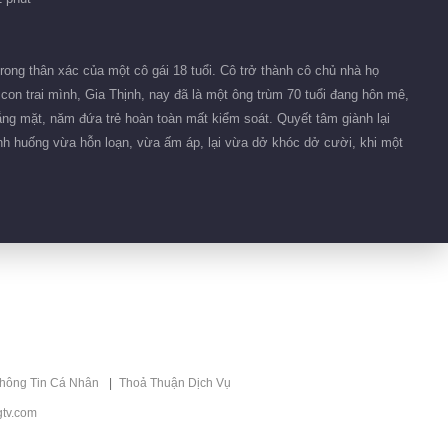
Bóc Quẻ Bóc Sao -
Hồ Đông Quan
01:35
ong thân xác của một cô gái 18 tuổi. Cô trở thành cô chủ nhà họ
Cảnh Đông Quan
on trai mình, Gia Thịnh, nay đã là một ông trùm 70 tuổi đang hôn mê,
bắt rắn
vắng mặt, năm đứa trẻ hoàn toàn mất kiểm soát. Quyết tâm giành lại
ình huống vừa hỗn loạn, vừa ấm áp, lại vừa dở khóc dở cười, khi một
00:42
Phỏng vấn Hồ Đông
Quan
00:48
Để có cú trượt mượt
thế này, Gia Thần
phải trải qua...
00:25
thông Tin Cá Nhân
Thoả Thuận Dịch Vụ
Nguyên dàn cast xì
tv.com
khi thấy Kang Chul