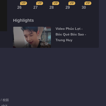
VIP
VIP
VIP
VIP
VIP
26
27
28
29
30
Highlights
Video Phúc Lợi -
Bóc Quẻ Bóc Sao -
Trung Huy
01:58
Video Phúc Lợi -
Bóc Quẻ Bóc Sao -
Quí Quang
01:18
Video Phúc Lợi -
Bóc Quẻ Bóc Sao -
Kang Chul
01:24
 / 校园
Video Phúc Lợi -
1 phút