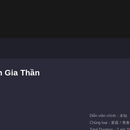
h Gia Thần
Diễn viên chính：未知
Chủng loại：家庭 / 青春
Total Duration：2 giờ 3