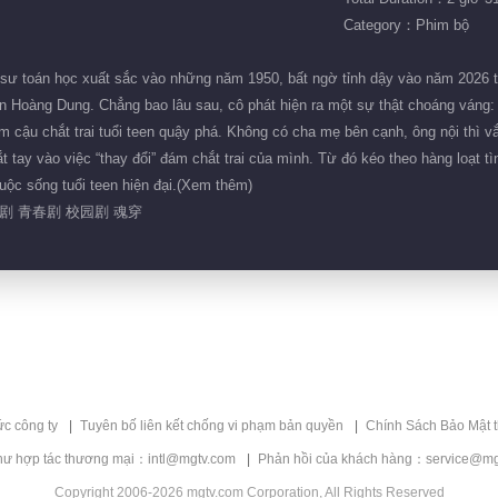
Category：Phim bộ
sư toán học xuất sắc vào những năm 1950, bất ngờ tỉnh dậy vào năm 2026 tr
 Hoàng Dung. Chẳng bao lâu sau, cô phát hiện ra một sự thật choáng váng: c
ăm cậu chắt trai tuổi teen quậy phá. Không có cha mẹ bên cạnh, ông nội thì 
tay vào việc “thay đổi” đám chắt trai của mình. Từ đó kéo theo hàng loạt t
cuộc sống tuổi teen hiện đại.(Xem thêm)
剧 青春剧 校园剧 魂穿
ức công ty
Tuyên bố liên kết chống vi phạm bản quyền
Chính Sách Bảo Mật 
hư hợp tác thương mại：intl@mgtv.com
Phản hồi của khách hàng：service@mg
Copyright 2006-2026 mgtv.com Corporation, All Rights Reserved