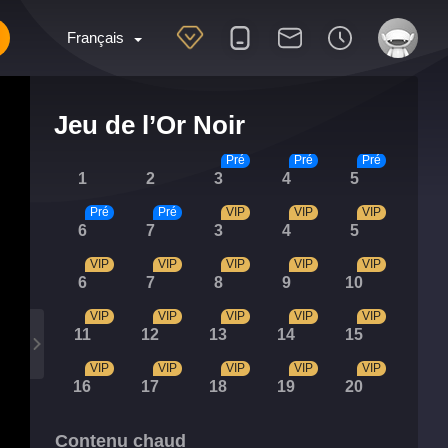
Français
Jeu de l’Or Noir
Pré
Pré
Pré
1
2
3
4
5
Pré
Pré
VIP
VIP
VIP
6
7
3
4
5
VIP
VIP
VIP
VIP
VIP
6
7
8
9
10
VIP
VIP
VIP
VIP
VIP
11
12
13
14
15
VIP
VIP
VIP
VIP
VIP
16
17
18
19
20
Contenu chaud