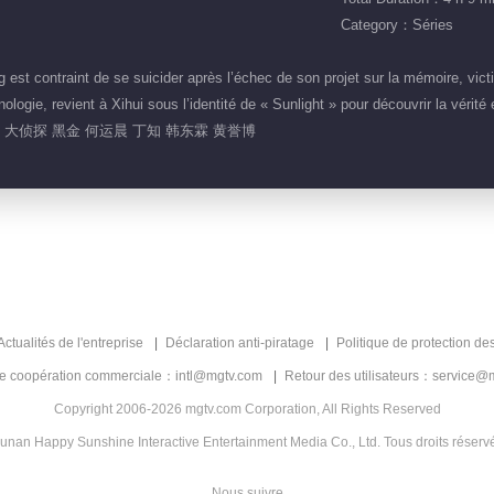
Category：Séries
 est contraint de se suicider après l’échec de son projet sur la mémoire, vi
ogie, revient à Xihui sous l’identité de « Sunlight » pour découvrir la vérité 
生 大侦探 黑金 何运晨 丁知 韩东霖 黄誉博
Actualités de l'entreprise
Déclaration anti-piratage
Politique de protection de
de coopération commerciale：intl@mgtv.com
Retour des utilisateurs：service@
Copyright 2006-2026 mgtv.com Corporation, All Rights Reserved
unan Happy Sunshine Interactive Entertainment Media Co., Ltd. Tous droits réserv
Nous suivre