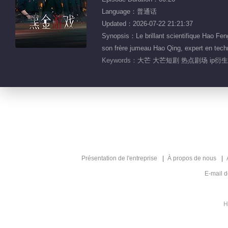
Language：普通话
Updated：2026-07-22 21:21:37
Synopsis：Le brillant scientifique Hao Feng
son frère jumeau Hao Qing, expert en technol
Keywords：
大芒 大芒短剧 热点剧场 ip衍
Présentation de l'entreprise
À propos de nous
E-mail 
H