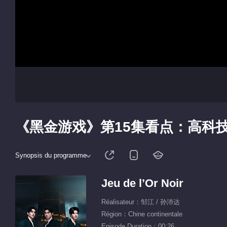
《黑金游戏》第15集看点：高科
Synopsis du programme
Jeu de l’Or Noir
Réalisateur：邹江 / 孙沛达
Région：Chine continentale
Episode Duration：00:26