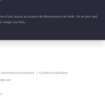
00:46
Clips EP 1 No.23
ctime d’une fausse accusation de détournement de fonds. Un an plus tard,
Jeu de l’Or Noir
et venger son frère.
00:57
Clips EP 1 No.22
Jeu de l’Or Noir
00:34
Clips EP 1 No.20
Jeu de l’Or Noir
s informations personnelles
Conditions d'utilisation
00:43
mgtv.com
Clips EP 1 No.21
Jeu de l’Or Noir
és
00:35