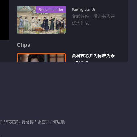
Xiang Xu Ji
Recommander
文武兼修！后进书斋评
优大作战
Clips
高科技芯片为何成为杀
人利器？
00:26
Clips EP 1 No.25
Jeu de l’Or Noir
01:21
Clips EP 1 No.24
x：丁知 / 韩东霖 / 黄誉博 / 曹星宇 / 何运晨
Jeu de l’Or Noir
in