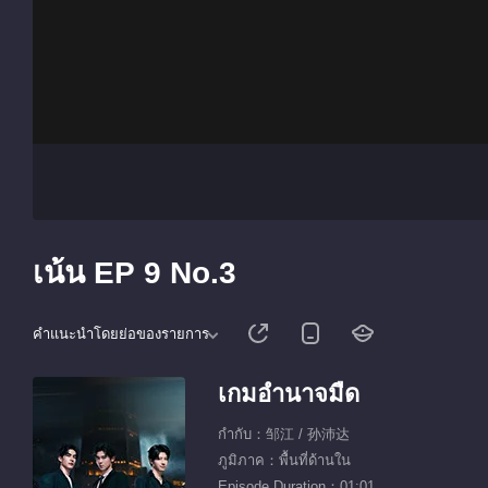
เน้น EP 9 No.3
คำแนะนำโดยย่อของรายการ
เกมอำนาจมืด
กำกับ：邹江 / 孙沛达
ภูมิภาค：พื้นที่ด้านใน
Episode Duration：01:01