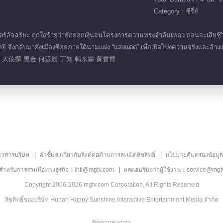
Category：ซีรี่ย์
อัจฉริยะ ถูกใส่ร้ายว่ายักยอกเงินจนโครงการความทรงจำล้มเหลว ก่อนจะเสียชีวิตอย่
ี จึงกลับมายังเมืองซีฮุยภายใต้นามแฝง “แสงแดด” เพื่อเปิดโปงความจริงและล้างแ
生 大侦探 黑金 何运晨 丁知 韩东霖 黄誉博
าวสารบริษัท
คำชี้แจงเกี่ยวกับลิงค์ต่อต้านการละเมิดลิขสิทธิ์
นโยบายคุ้มครองข้อมู
ลสำหรับการร่วมมือทางธุรกิจ：intl@mgtv.com
ผลตอบรับจากผู้ใช้งาน：service@mgt
Copyright 2006-2026 mgtv.com Corporation, All Rights Reserved
ลิขสิทธิ์ของบริษัท Hunan Happy Sunshine Interactive Entertainment Media จำกัด
ติดตามพวกเรา