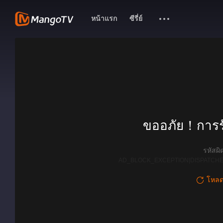
หน้าแรก
ซีรี่ย์
ขออภัย！การรั
รหัสผ
AD_BLOCK_EXCEPTION|DISPATCHE
โหลดใ