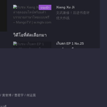
Xiang Xu Ji
แนะนำ
文武兼修！后进书斋评
优大作战
วิดีโอที่ตัดเลือกมา
เก็บตก EP 1 No.25
เกมอำนาจมืด
01:21
เก็บตก EP 1 No.24
เกมอำนาจมืด
00:46
เก็บตก EP 1 No.23
 / 黄誉博 / 曹星宇 / 何运晨
เกมอำนาจมืด
 นาที