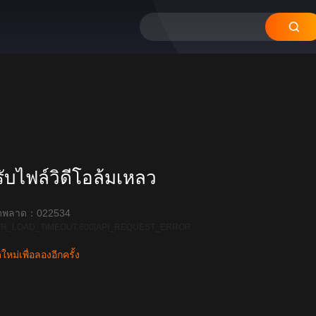
บไฟล์วิดีโอล้มเหลว
ิดพลาด：022534
R_LOAD_TIMEOUT:600|API_REQUEST_ERROR
หม่เพื่อลองอีกครั้ง