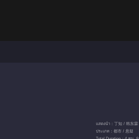
แสดงนำ：丁知 / 韩东霖
ประเภท：都市 / 悬疑
Total Duration：4 ชม. 9