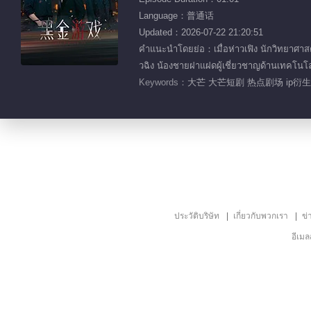
Language：普通话
Updated：2026-07-22 21:20:51
คำแนะนำโดยย่อ：เมื่อห่าวเฟิง นักวิทยาศาสตร์
วฉิง น้องชายฝาแฝดผู้เชี่ยวชาญด้านเทคโนโลย
Keywords：
大芒 大芒短剧 热点剧场 ip衍
ประวัติบริษัท
เกี่ยวกับพวกเรา
ข่
อีเม