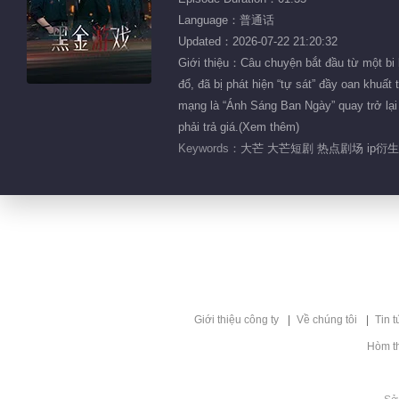
Language：普通话
Updated：2026-07-22 21:20:32
Giới thiệu：Câu chuyện bắt đầu từ một bi 
đổ, đã bị phát hiện “tự sát” đầy oan khuấ
mạng là “Ánh Sáng Ban Ngày” quay trở lại 
phải trả giá.(Xem thêm)
Keywords：
大芒 大芒短剧 热点剧场 ip衍
Giới thiệu công ty
Về chúng tôi
Tin t
Hòm t