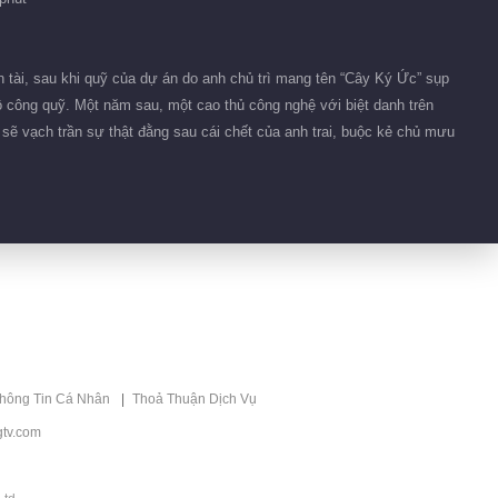
00:46
Hậu trường 21
 tài, sau khi quỹ của dự án do anh chủ trì mang tên “Cây Ký Ức” sụp
ô công quỹ. Một năm sau, một cao thủ công nghệ với biệt danh trên
00:57
sẽ vạch trần sự thật đằng sau cái chết của anh trai, buộc kẻ chủ mưu
Hậu trường 22
00:34
Hậu trường 24
00:43
thông Tin Cá Nhân
Thoả Thuận Dịch Vụ
Hậu trường 18
tv.com
00:35