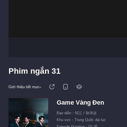
Phim ngắn 31
Giới thiệu tiết mục
Game Vàng Đen
Đạo diễn：邹江 / 孙沛达
Khu vực：Trung Quốc đại lục
Episode Duration：01:35