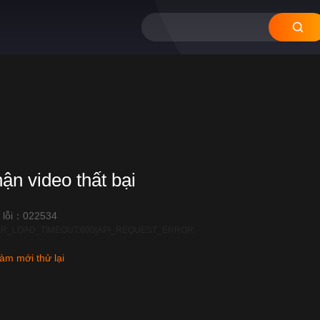
hận video thất bại
 lỗi：022534
R_LOAD_TIMEOUT:600|API_REQUEST_ERROR
àm mới thử lại