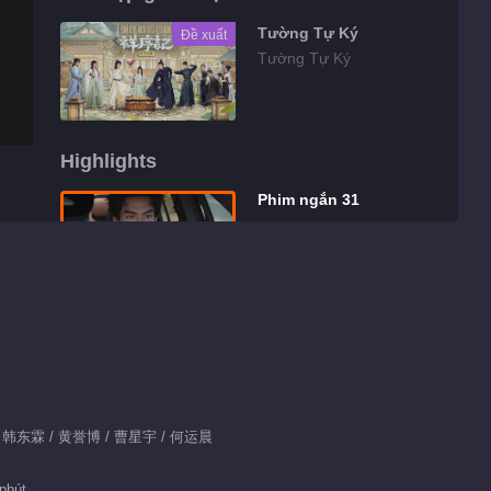
Tường Tự Ký
Đề xuất
Tường Tự Ký
Highlights
Phim ngắn 31
01:35
Hậu trường 26
01:21
Hậu trường 27
知 / 韩东霖 / 黄誉博 / 曹星宇 / 何运晨
phút