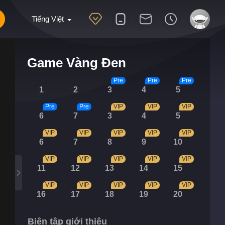
Tiếng Việt
Game Vàng Đen
Pre
Pre
Pre
1
2
3
4
5
Pre
Pre
VIP
VIP
VIP
6
7
3
4
5
VIP
VIP
VIP
VIP
VIP
6
7
8
9
10
VIP
VIP
VIP
VIP
VIP
11
12
13
14
15
VIP
VIP
VIP
VIP
VIP
16
17
18
19
20
Biên tập giới thiệu