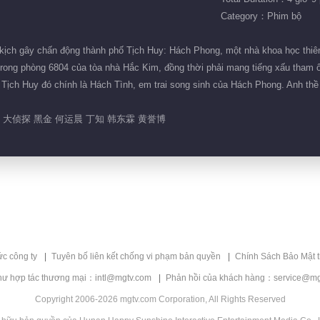
Category：Phim bộ
kịch gây chấn động thành phố Tịch Huy: Hách Phong, một nhà khoa học thiên
t trong phòng 6804 của tòa nhà Hắc Kim, đồng thời phải mang tiếng xấu tham 
Tịch Huy đó chính là Hách Tình, em trai song sinh của Hách Phong. Anh thề 
生 大侦探 黑金 何运晨 丁知 韩东霖 黄誉博
ức công ty
Tuyên bố liên kết chống vi phạm bản quyền
Chính Sách Bảo Mật 
hư hợp tác thương mại：intl@mgtv.com
Phản hồi của khách hàng：service@mg
Copyright 2006-2026 mgtv.com Corporation, All Rights Reserved