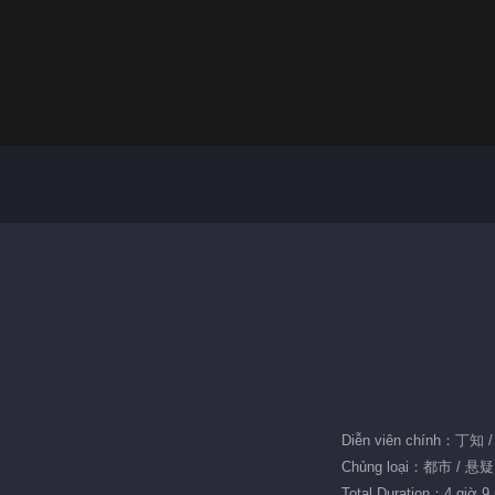
Diễn viên chính：丁
Chủng loại：都市 / 悬疑
Total Duration：4 giờ 9 