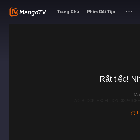
Trang Chủ
Phim Dài Tập
Rất tiếc! N
Mã
AD_BLOCK_EXCEPTION|DISPATCHE
L