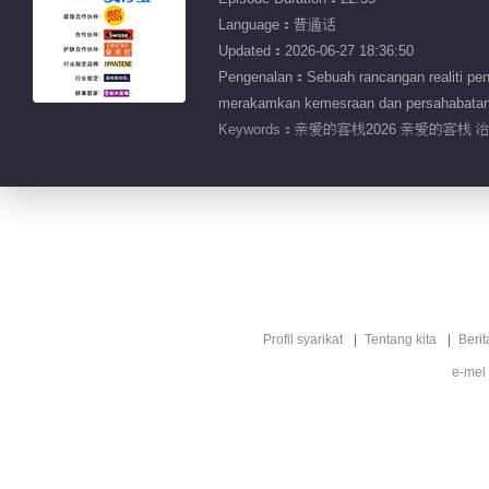
Language：普通话
Updated：2026-06-27 18:36:50
Pengenalan：Sebuah rancangan realiti pen
merakamkan kemesraan dan persahabatan 
Keywords：
亲爱的客栈2026 亲爱的客栈 
Profil syarikat
Tentang kita
Berit
e-mel