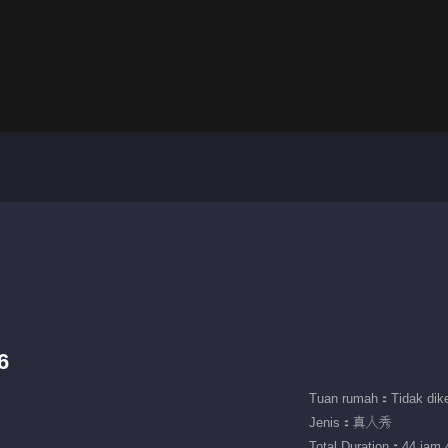
6
Tuan rumah：Tidak dike
Jenis：真人秀
Total Duration：44 jam 4