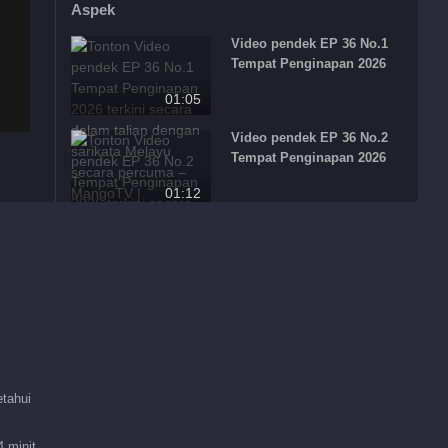
Aspek
Video pendek EP 36 No.1
Tempat Penginapan 2026
01:05
Video pendek EP 36 No.2
Tempat Penginapan 2026
01:12
Video pendek EP 36 No.3
Tempat Penginapan 2026
00:58
Rekomendasi penyunting
Pelancongan
Mengesyorkan
Percintaan 2026
tahui
家庭关系成长与亲密关
系重塑
 minit