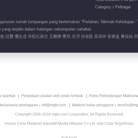
Category：Pelbagai
gurusan rumah tumpangan yang bertemakan "Perlahan, Nikmati Kehidupan."
yang terjalin dalam kalangan sekumpulan sahabat.
治愈 经营 慢生活 年轻化表达 王鹤棣 秦岚 沈月 徐志胜 吴泽林 张宸逍 黄灿灿 
a syarikat
Penyataan pautan anti-cetak rompak
Polisi Perlindungan Makluma
 kerjasama perniagaan：intl@mgtv.com
Maklum balas pengguna：service@mg
Copyright 2006-2026 mgtv.com Corporation, All Rights Reserved
Hunan Ceria Matahari Interaktif Media Hiburan Co.Ltd. Hak Cipta Terpelihara
Ikuti kami