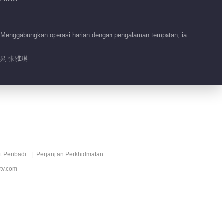
 Menggabungkan operasi harian dengan pengalaman tempatan, ia
何炅 张雅琪
t Peribadi
Perjanjian Perkhidmatan
tv.com