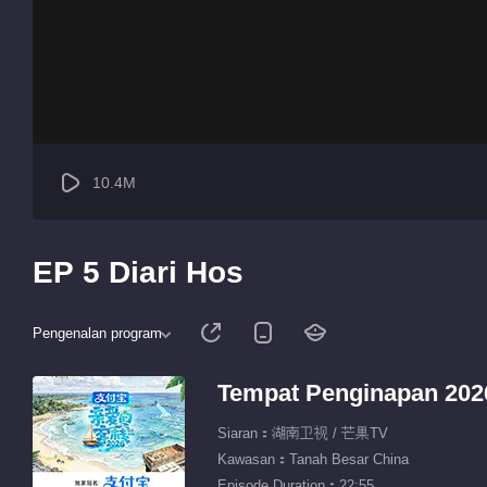
10.4M
EP 5 Diari Hos
Pengenalan program
Tempat Penginapan 202
Siaran：湖南卫视 / 芒果TV
Kawasan：Tanah Besar China
Episode Duration：22:55