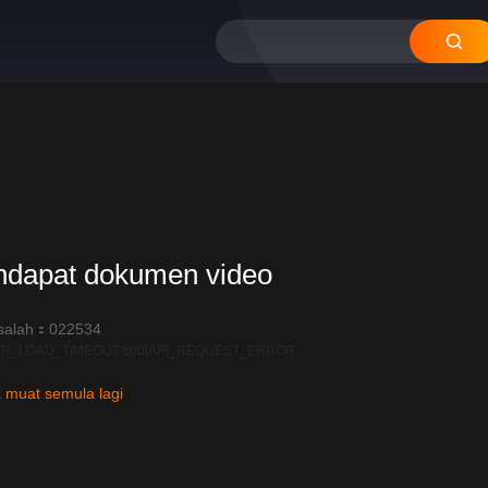
ndapat dokumen video
salah：022534
R_LOAD_TIMEOUT:600|API_REQUEST_ERROR
 muat semula lagi