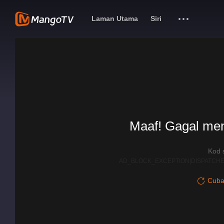
Laman Utama
Siri
Maaf! Gagal me
Kod 
AD_BLOCK_EXCEPTION|DISPATCHE
Cuba