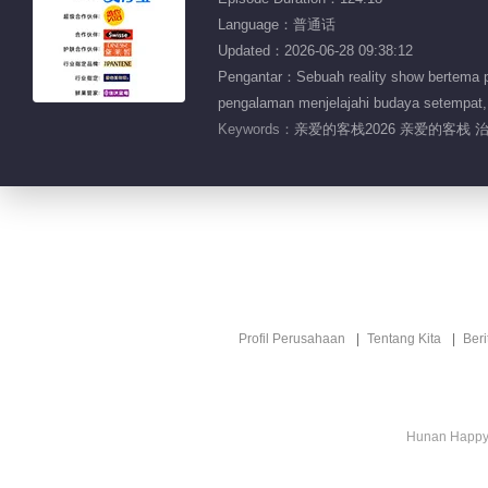
Language：普通话
Updated：2026-06-28 09:38:12
Pengantar：Sebuah reality show bertema p
pengalaman menjelajahi budaya setempat, 
Keywords：
亲爱的客栈2026 亲爱的客栈 
Profil Perusahaan
Tentang Kita
Ber
Hunan Happy 