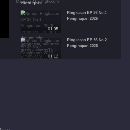
Highlights
Ringkasan EP 36 No.1
Penginapan 2026
01:05
Ringkasan EP 36 No.2
Penginapan 2026
01:12
Ringkasan EP 36 No.3
Penginapan 2026
00:58
Direkomendasikan oleh Redaksi
Perjalanan
Sarankan
Romantis Istri 2026
家庭关系成长与亲密关
系重塑
4 menit