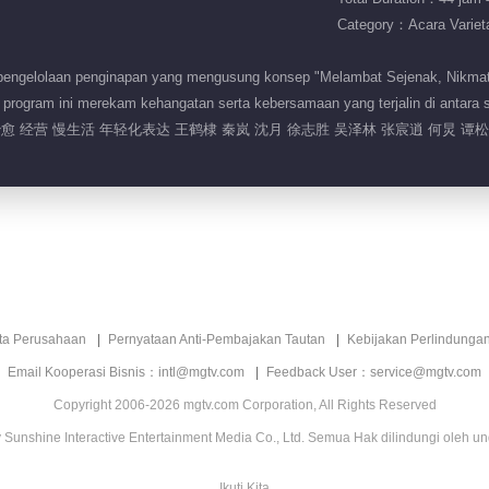
Category：Acara Variet
engelolaan penginapan yang mengusung konsep "Melambat Sejenak, Nikmati
program ini merekam kehangatan serta kebersamaan yang terjalin di antara
治愈 经营 慢生活 年轻化表达 王鹤棣 秦岚 沈月 徐志胜 吴泽林 张宸逍 何炅 谭
ita Perusahaan
Pernyataan Anti-Pembajakan Tautan
Kebijakan Perlindunga
Email Kooperasi Bisnis：intl@mgtv.com
Feedback User：service@mgtv.com
Copyright 2006-2026 mgtv.com Corporation, All Rights Reserved
Sunshine Interactive Entertainment Media Co., Ltd. Semua Hak dilindungi oleh u
Ikuti Kita