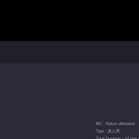
MC：Belum diketahui
Tipe：真人秀
Total Duration：44 jam 