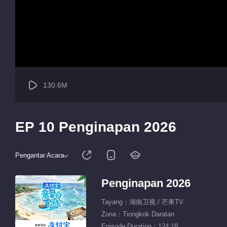
130.6M
EP 10 Penginapan 2026
Pengantar Acara
Penginapan 2026
Tayang：湖南卫视 / 芒果TV
Zona：Tiongkok Daratan
Episode Duration：124:18