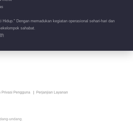
as
 Hidup." Dengan memadukan kegiatan operasional sehari-hari dan
 sekelompok sahabat.
松韵
n Privasi Pengguna
Perjanjian Layanan
ndang-undang.