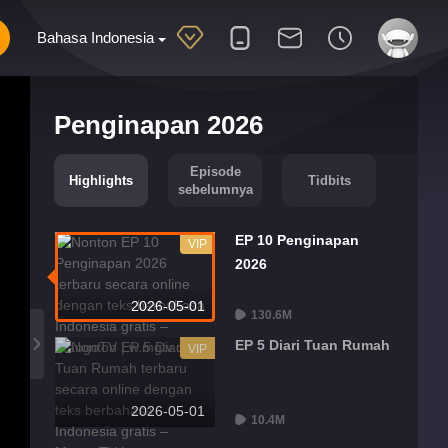
Bahasa Indonesia
Penginapan 2026
Episode
Highlights
Tidbits
sebelumnya
EP 10 Penginapan
VIP
2026
2026-05-01
130.6M
EP 5 Diari Tuan Rumah
VIP
2026-05-01
10.4M