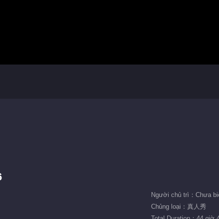
6
Người chủ trì：Chưa bi
Chủng loại：真人秀
Total Duration：44 giờ 