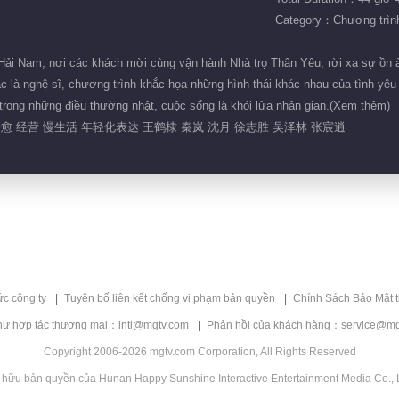
Category：Chương trình 
Hải Nam, nơi các khách mời cùng vận hành Nhà trọ Thân Yêu, rời xa sự ồn ào
 là nghệ sĩ, chương trình khắc họa những hình thái khác nhau của tình yêu th
m trong những điều thường nhật, cuộc sống là khói lửa nhân gian.(Xem thêm)
治愈 经营 慢生活 年轻化表达 王鹤棣 秦岚 沈月 徐志胜 吴泽林 张宸逍
ức công ty
Tuyên bố liên kết chống vi phạm bản quyền
Chính Sách Bảo Mật 
hư hợp tác thương mại：intl@mgtv.com
Phản hồi của khách hàng：service@mg
Copyright 2006-2026 mgtv.com Corporation, All Rights Reserved
 hữu bản quyền của Hunan Happy Sunshine Interactive Entertainment Media Co., L