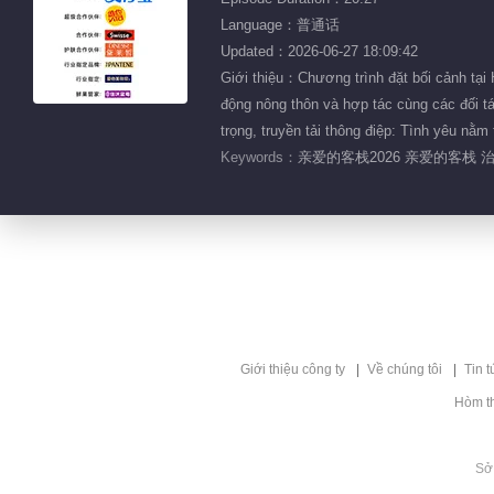
Language：普通话
Updated：2026-06-27 18:09:42
Giới thiệu：Chương trình đặt bối cảnh tại 
động nông thôn và hợp tác cùng các đối tác
trọng, truyền tải thông điệp: Tình yêu nằ
Keywords：
亲爱的客栈2026 亲爱的客栈 
Giới thiệu công ty
Về chúng tôi
Tin t
Hòm t
Sở