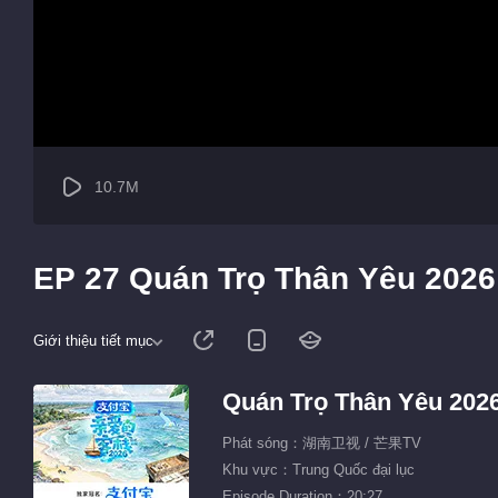
10.7M
EP 27 Quán Trọ Thân Yêu 2026
Giới thiệu tiết mục
Quán Trọ Thân Yêu 202
Phát sóng：湖南卫视 / 芒果TV
Khu vực：Trung Quốc đại lục
Episode Duration：20:27