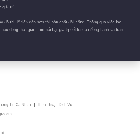
giải trí
 đô thị để tiến gần hơn tới bản chất đời sống. Thông qua việc lao
eo dòng thời gian, làm nổi bật giá trị cốt lõi của đồng hành và trân
thông Tin Cá Nhân
Thoả Thuận Dịch Vụ
tv.com
td.