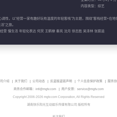
内容类型：综艺
心调性，以“经营一家有趣好玩有温度的年轻客栈”为主题，围绕“客栈经营+在
活”之旅。
 经营 慢生活 年轻化表达 何炅 王鹤棣 秦岚 沈月 徐志胜 吴泽林 张宸逍
司介绍
关于我们
公司动态
反盗版盗链声明
个人信息保护政策
服务协
商务合作邮箱：intl@mgtv.com
用户反馈：service@mgtv.com
Copyright 2006-2026 mgtv.com Corporation, All Rights Reserved
湖南快乐阳光互动娱乐传媒有限公司 版权所有
关注我们