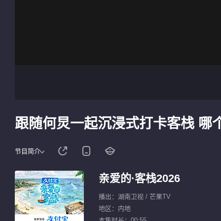
跟随何炅一起沉浸式打卡客栈 哪
节目简介
亲爱的·客栈2026
播出：湖南卫视 / 芒果TV
地区：内地
本集时长：00:55