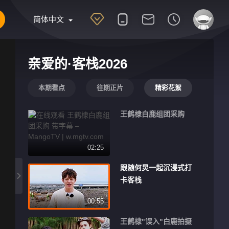
简体中文
亲爱的·客栈2026
本期看点
往期正片
精彩花絮
王鹤棣白鹿组团采购
02:25
跟随何炅一起沉浸式打
卡客栈
00:55
王鹤棣"误入"白鹿拍摄