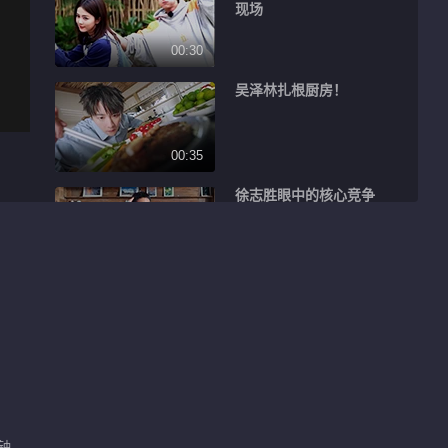
现场
00:30
吴泽林扎根厨房！
00:35
徐志胜眼中的核心竞争
力
00:40
张宸逍加入客栈创业局
00:39
秦岚静心普拉提
分钟