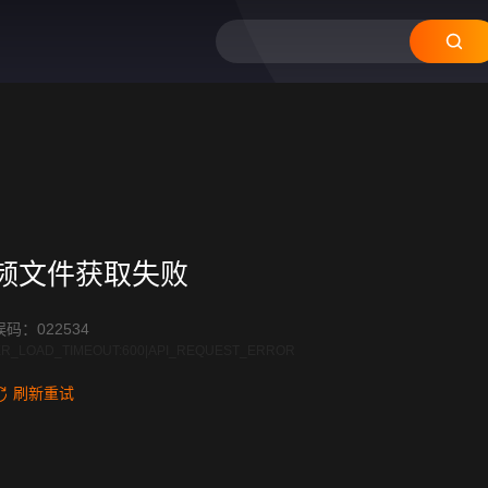
频文件获取失败
码：022534
R_LOAD_TIMEOUT:600|API_REQUEST_ERROR
刷新重试