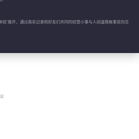
00:47
职场新人王鹤棣解锁新
地体验”展开，通过真实记录和好友们共同的经营小事与人间温情故事双向交
身份
00:51
沈月时隔八年再回客栈
00:46
张宸逍第一视角Vlog
议
00:24
徐志胜第一视角Vlog
00:39