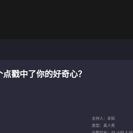
个点戳中了你的好奇心？
主持人：未知
类型：真人秀
全集时长：44 小时 4 