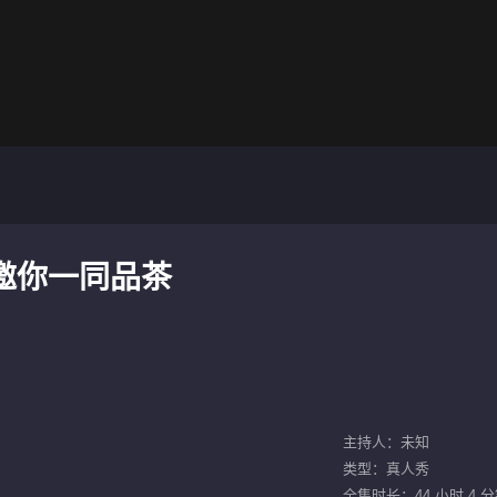
家邀你一同品茶
主持人：未知
类型：真人秀
全集时长：44 小时 4 