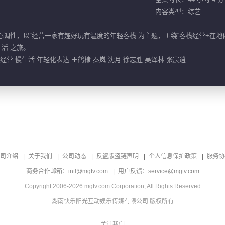
内容类型：综艺
心调性，以“经营一家有趣好玩有温度的年轻客栈”为主题，围绕“客栈经营+在
活”之旅。
 经营 慢生活 年轻化表达 王鹤棣 秦岚 沈月 徐志胜 吴泽林 张宸逍
司介绍
关于我们
公司动态
反盗版盗链声明
个人信息保护政策
服务协
商务合作邮箱：intl@mgtv.com
用户反馈：service@mgtv.com
Copyright 2006-2026 mgtv.com Corporation, All Rights Reserved
湖南快乐阳光互动娱乐传媒有限公司 版权所有
关注我们