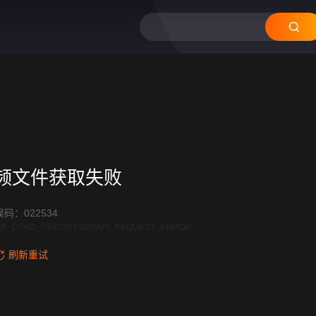
频文件获取失败
码：022534
R_LOAD_TIMEOUT:600|API_REQUEST_ERROR
刷新重试