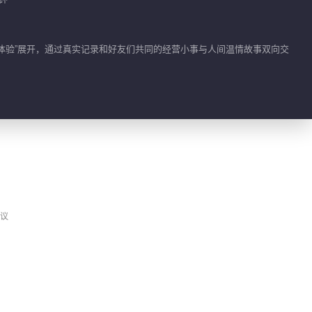
01:07
秦岚《亲爱的·客栈
地体验”展开，通过真实记录和好友们共同的经营小事与人间温情故事双向交
2026》
00:29
张宸逍《亲爱的·客栈
2026》
00:34
徐志胜《亲爱的·客栈
2026》
议
00:30
吴泽林《亲爱的·客栈
2026》
00:26