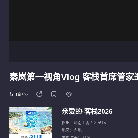
秦岚第一视角Vlog 客栈首席管
节目简介
亲爱的·客栈2026
播出：湖南卫视 / 芒果TV
地区：内地
本集时长：00:20