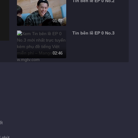
Tin bên lề EP 0 No.2
01:07
Tin bên lề EP 0 No.3
02:46
Biên tập giới thiệu
Chuyến Du Lịch
Đề xuất
Lãng Mạn Của Vợ
2026
Chuyến Du Lịch Lãng
Mạn Của Vợ 2026
ết
4 phút