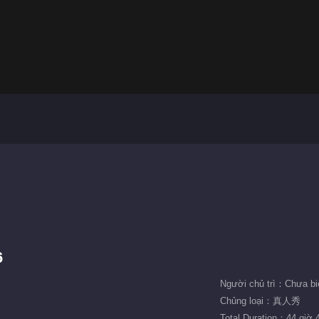
6
Người chủ trì：Chưa bi
Chủng loại：真人秀
Total Duration：44 giờ 