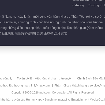
Category：Chương trình 
Hải Nam, nơi các khách mời cùng vận hành Nhà trọ Thân Yêu, rời xa sự ồn ào
 là nghệ sĩ, chương trình khắc họa những hình thái khác nhau của tình yêu th
m trong những điều thường nhật, cuộc sống là khói lửa nhân gian.(Xem thêm)
年轻化表达 亲爱的客栈特辑 刘涛 王鹤棣 沈月 武艺
ức công ty
Tuyên bố liên kết chống vi phạm bản quyền
Chính Sách Bảo Mật 
hư hợp tác thương mại：intl@mgtv.com
Phản hồi của khách hàng：service@mg
Copyright 2006-2026 mgtv.com Corporation, All Rights Reserved
 hữu bản quyền của Hunan Happy Sunshine Interactive Entertainment Media Co., L