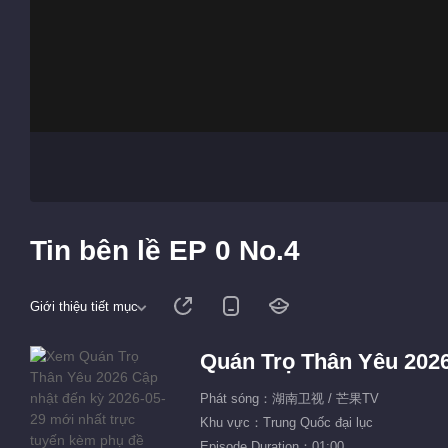
Tin bên lề EP 0 No.4
Giới thiệu tiết mục
Quán Trọ Thân Yêu 202
Phát sóng：湖南卫视 / 芒果TV
Khu vực：Trung Quốc đại lục
Episode Duration：01:00