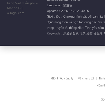
Language：普通话
Updated：2026-07-22 20:40:25
Giới thiệu：Chương trình đặt bối cảnh tại 
động nông thôn và hợp tác cùng các đối tác
trọng, truyền tải thông điệp: Tình yêu nằ
Keywords：
亲爱的客栈 治愈 经营 慢生活 
Giới thiệu công ty
Về chúng tôi
Tin t
Hòm t
Sở