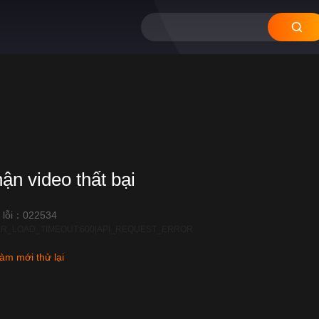
hận video thất bại
 lỗi：022534
R_LOAD_TIMEOUT:600|API_REQUEST_ERROR
àm mới thử lại