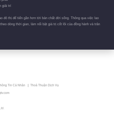
giải trí
 đô thị để tiến gần hơn tới bản chất đời sống. Thông qua việc lao
eo dòng thời gian, làm nổi bật giá trị cốt lõi của đồng hành và trân
thông Tin Cá Nhân
Thoả Thuận Dịch Vụ
tv.com
td.