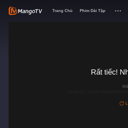
Trang Chủ
Phim Dài Tập
Rất tiếc! N
Mã
AD_BLOCK_EXCEPTION|DISPATCHE
L