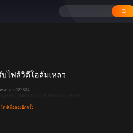
บไฟล์วิดีโอล้มเหลว
ิดพลาด：022534
R_LOAD_TIMEOUT:600|API_REQUEST_ERROR
หม่เพื่อลองอีกครั้ง