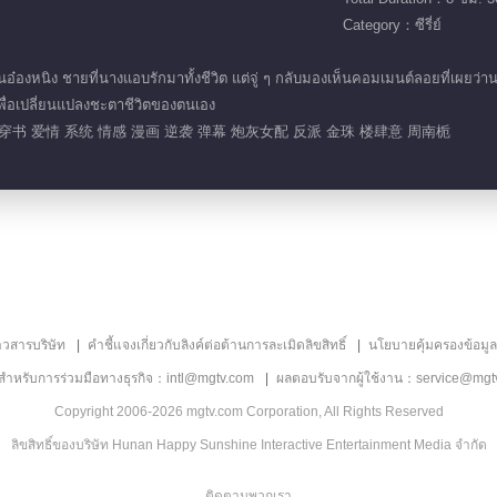
Category：ซีรี่ย์
อ๋องหนิง ชายที่นางแอบรักมาทั้งชีวิต แต่จู่ ๆ กลับมองเห็นคอมเมนต์ลอยที่เผยว่า
ง เพื่อเปลี่ยนแปลงชะตาชีวิตของตนเอง
穿书 爱情 系统 情感 漫画 逆袭 弹幕 炮灰女配 反派 金珠 楼肆意 周南栀
าวสารบริษัท
คำชี้แจงเกี่ยวกับลิงค์ต่อต้านการละเมิดลิขสิทธิ์
นโยบายคุ้มครองข้อมู
ลสำหรับการร่วมมือทางธุรกิจ：intl@mgtv.com
ผลตอบรับจากผู้ใช้งาน：service@mgt
Copyright 2006-2026 mgtv.com Corporation, All Rights Reserved
ลิขสิทธิ์ของบริษัท Hunan Happy Sunshine Interactive Entertainment Media จำกัด
ติดตามพวกเรา