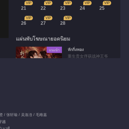
VIP
VIP
VIP
VIP
VIP
21
22
23
24
25
VIP
VIP
VIP
26
27
28
แผ่นพับโฆษณายอดนิยม
หักกิ่งทอง
แนะนำ
重生贵女俘获战神王爷
วิดีโอที่ตัดเลือกมา
ดูตัวอย่าง EP 2
00:34
贤 / 张轩瑜 / 吴洛浛 / 毛唯嘉
 穿越
เก็บตก EP 1 No.19
0 นาที