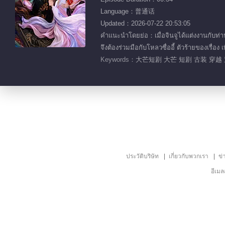
Language：普通话
Updated：2026-07-22 20:53:05
คำแนะนำโดยย่อ：เมื่อจินจูได้แต่งงานกับท่าน
จึงต้องร่วมมือกับโหลวซื่ออี้ ตัวร้ายของเรื่อ
Keywords：
大芒短剧 大芒 短剧 古装 穿越 
ประวัติบริษัท
เกี่ยวกับพวกเรา
ข่
อีเม