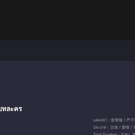
กบทละคร
แสดงนำ：曾宥臻 / 严子
ประเภท：古装 / 爱情 /
Total Duration：8 ชม. 3