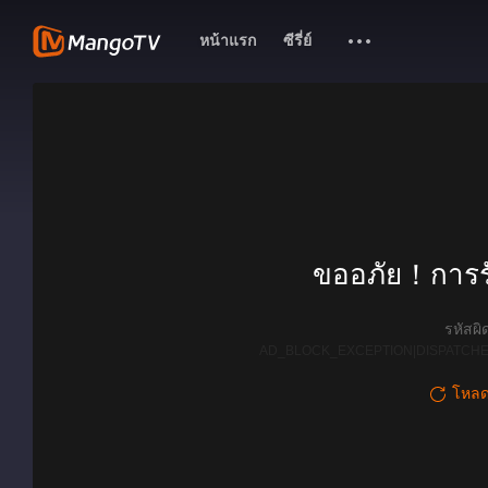
หน้าแรก
ซีรี่ย์
ขออภัย！การรั
รหัสผ
AD_BLOCK_EXCEPTION|DISPATCHE
โหลดใ