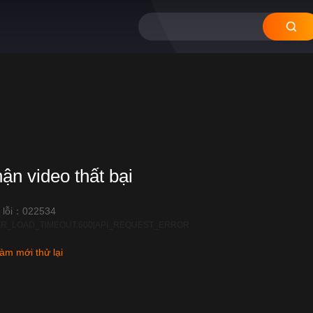
hận video thất bại
 lỗi：022534
R_LOAD_TIMEOUT:600|API_REQUEST_ERROR
àm mới thử lại