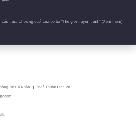
00:41
Hậu trường 6
i cấu trúc. Chương cuối của bộ ba “Thế giới truyện tranh”.(Xem thêm)
00:36
Hậu trường 16
01:01
Hậu trường 19
thông Tin Cá Nhân
Thoả Thuận Dịch Vụ
tv.com
00:11
Hậu trường 20
td.
00:30