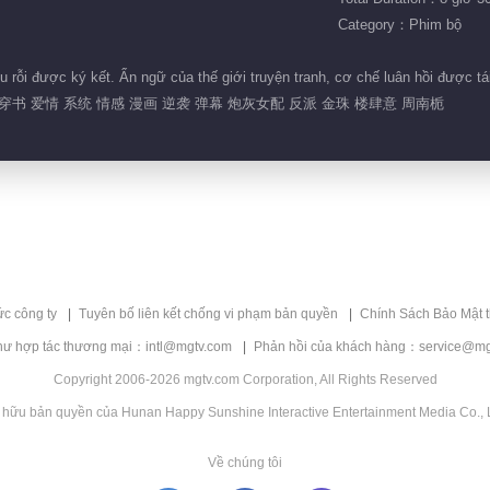
Category：Phim bộ
u rỗi được ký kết. Ẩn ngữ của thế giới truyện tranh, cơ chế luân hồi được tá
穿书 爱情 系统 情感 漫画 逆袭 弹幕 炮灰女配 反派 金珠 楼肆意 周南栀
ức công ty
Tuyên bố liên kết chống vi phạm bản quyền
Chính Sách Bảo Mật 
hư hợp tác thương mại：intl@mgtv.com
Phản hồi của khách hàng：service@mg
Copyright 2006-2026 mgtv.com Corporation, All Rights Reserved
 hữu bản quyền của Hunan Happy Sunshine Interactive Entertainment Media Co., L
Về chúng tôi