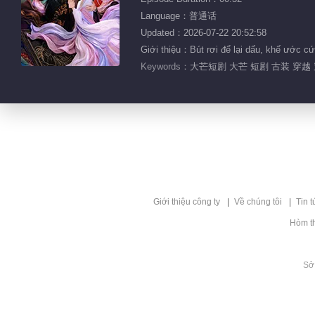
Language：普通话
Updated：2026-07-22 20:52:58
Giới thiệu：Bút rơi để lại dấu, khế ước cứ
Keywords：
大芒短剧 大芒 短剧 古装 穿越 
Giới thiệu công ty
Về chúng tôi
Tin t
Hòm t
Sở