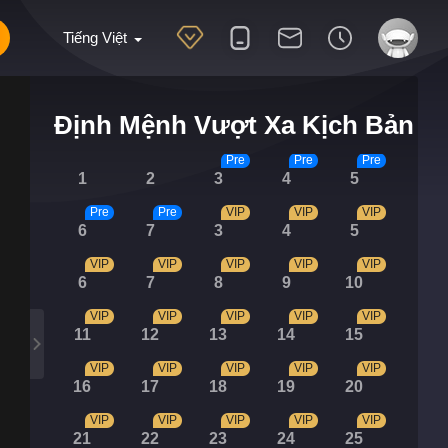
Tiếng Việt
Định Mệnh Vượt Xa Kịch Bản
Pre
Pre
Pre
1
2
3
4
5
Pre
Pre
VIP
VIP
VIP
6
7
3
4
5
VIP
VIP
VIP
VIP
VIP
6
7
8
9
10
VIP
VIP
VIP
VIP
VIP
11
12
13
14
15
VIP
VIP
VIP
VIP
VIP
16
17
18
19
20
VIP
VIP
VIP
VIP
VIP
21
22
23
24
25