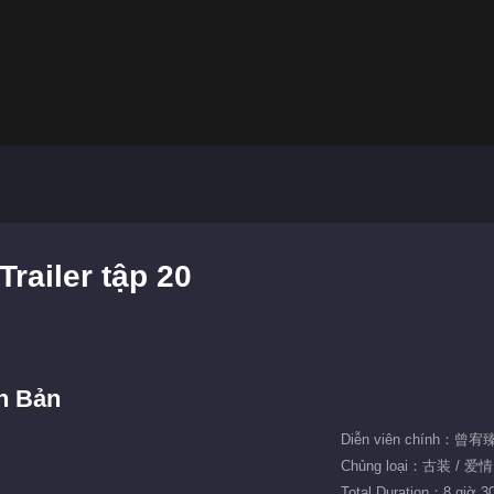
railer tập 20
h Bản
Diễn viên chính：曾
Chủng loại：古装 / 爱情
Total Duration：8 giờ 3