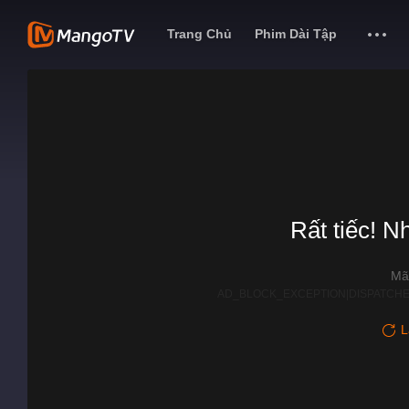
Trang Chủ
Phim Dài Tập
Rất tiếc! N
Mã
AD_BLOCK_EXCEPTION|DISPATCHE
L