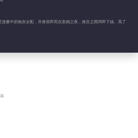
00:41
昔日溫柔皆作戲，一紙
是漫畫中的炮灰女配，并會當即死在新婚之夜，換言之開局即下線。爲了
婚書成索命符
00:36
疾風知勁草，野草系女
主的反宿命人生
01:01
這一次甯王爲你而來！
議
00:11
這才是真“吃瓜”現場！
樓相太調皮了
00:30