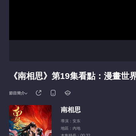
《南相思》第19集看點：漫畫世
節目簡介
南相思
導演：安东
地區：內地
本集時長：00:32