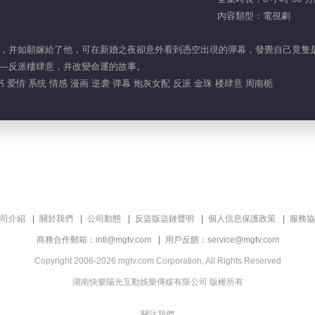
內容類型：電視劇
，并如願嫁給了他，可在新婚之夜卻意外看到憑空出現的彈幕，發覺自己竟隻
—反派樓肆意，并改變命運的故事。
书 爱情 系统 情感 漫画 逆袭 弹幕 炮灰女配 反派 金珠 楼肆意 周南栀
司介紹
關於我們
公司動態
反盜版盜鏈聲明
個人信息保護政策
服務協
商務合作郵箱：intl@mgtv.com
用戶反饋：service@mgtv.com
Copyright 2006-2026 mgtv.com Corporation, All Rights Reserved
湖南快樂陽光互動娛樂傳媒有限公司 版權所有
關注我們