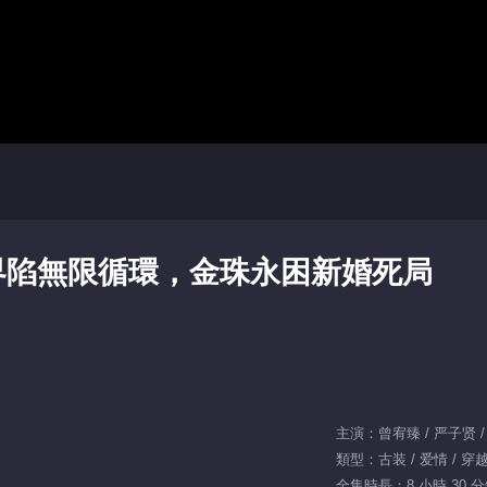
界陷無限循環，金珠永困新婚死局
主演：曾宥臻 / 严子贤 /
類型：古装 / 爱情 / 穿
全集時長：8 小時 30 