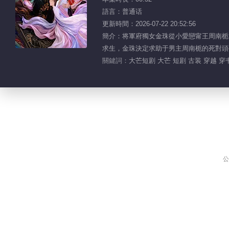
語言：普通话
更新時間：2026-07-22 20:52:56
簡介：将軍府獨女金珠從小愛戀甯王周南栀
求生，金珠決定求助于男主周南栀的死對頭
關鍵詞：
大芒短剧 大芒 短剧 古装 穿越 穿
公