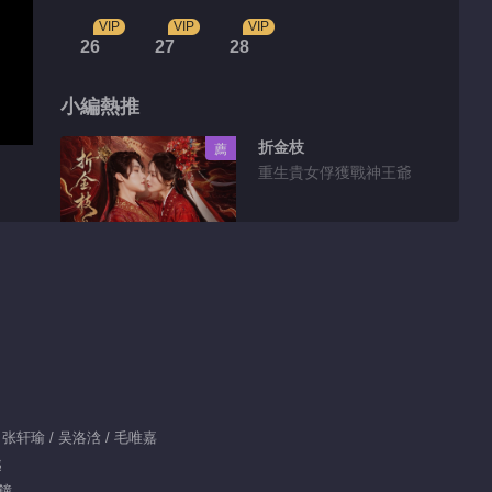
VIP
VIP
VIP
26
27
28
小編熱推
折金枝
薦
重生貴女俘獲戰神王爺
花絮片段
漫畫世界陷無限循環，
金珠永困新婚死局
00:32
嚴子賢“美強慘”天花闆
 张轩瑜 / 吴洛浛 / 毛唯嘉
越
分鐘