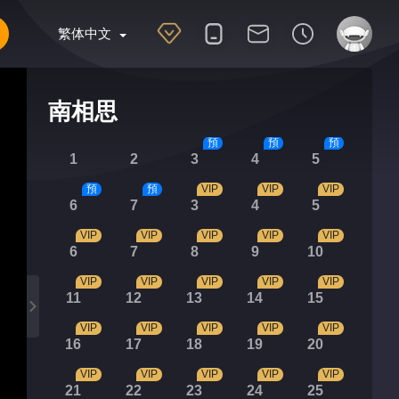
繁体中文
南相思
預
預
預
1
2
3
4
5
預
預
VIP
VIP
VIP
6
7
3
4
5
VIP
VIP
VIP
VIP
VIP
6
7
8
9
10
VIP
VIP
VIP
VIP
VIP
11
12
13
14
15
VIP
VIP
VIP
VIP
VIP
16
17
18
19
20
VIP
VIP
VIP
VIP
VIP
21
22
23
24
25