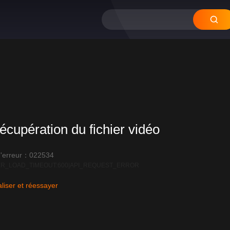
écupération du fichier vidéo
'erreur：022534
R_LOAD_TIMEOUT:600|API_REQUEST_ERROR
liser et réessayer