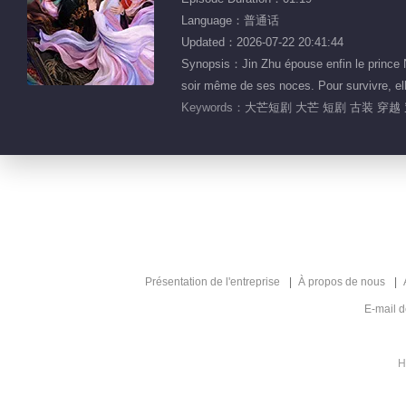
Language：普通话
Updated：2026-07-22 20:41:44
Synopsis：Jin Zhu épouse enfin le prince N
soir même de ses noces. Pour survivre, elle
Keywords：
大芒短剧 大芒 短剧 古装 穿越
Présentation de l'entreprise
À propos de nous
E-mail 
H