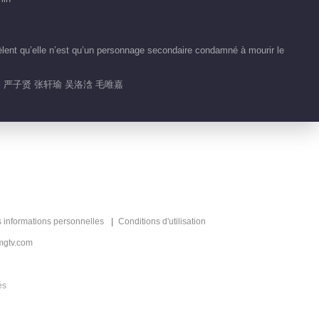
00:41
Clips EP 1 No.20
èlent qu’elle n’est qu’un personnage secondaire condamné à mourir le
Destin Au-Delà du
Scénario
00:36
臻 严子贤 张轩瑜 吴洛浛 毛唯嘉
Clips EP 1 No.21
Destin Au-Delà du
Scénario
01:01
Clips EP 1 No.18
Destin Au-Delà du
Scénario
s informations personnelles
Conditions d'utilisation
00:11
mgtv.com
Clips EP 1 No.17
Destin Au-Delà du
és
Scénario
00:30