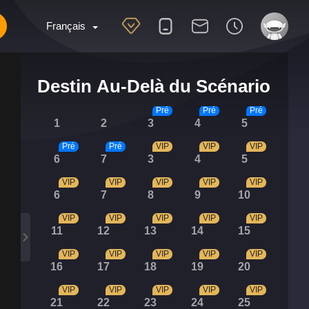
Français
Destin Au-Delà du Scénario
Pré
Pré
Pré
1
2
3
4
5
Pré
Pré
VIP
VIP
VIP
6
7
3
4
5
VIP
VIP
VIP
VIP
VIP
6
7
8
9
10
VIP
VIP
VIP
VIP
VIP
11
12
13
14
15
VIP
VIP
VIP
VIP
VIP
16
17
18
19
20
VIP
VIP
VIP
VIP
VIP
21
22
23
24
25