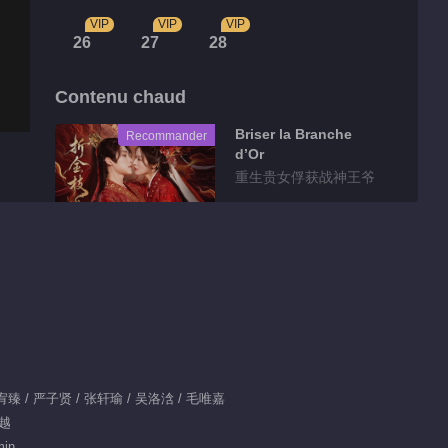
VIP
VIP
VIP
26
27
28
Contenu chaud
Briser la Branche
Recommander
d’Or
重生贵女俘获战神王爷
Clips
Highlight EP 24 No.3
01:19
Clips EP 1 No.19
x：曾宥臻 / 严子贤 / 张轩瑜 / 吴洛浛 / 毛唯嘉
Destin Au-Delà du
穿越
Scénario
min