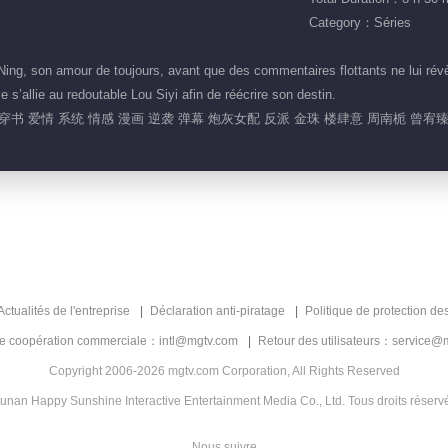
Category：Séries
ing, son amour de toujours, avant que des commentaires flottants ne lui rév
 s’allie au redoutable Lou Siyi afin de réécrire son destin.
 穿书 爱情 系统 情感 漫画 逆袭 弹幕 炮灰女配 反派 金珠 楼肆意 周南栀 曾宥
Actualités de l'entreprise
Déclaration anti-piratage
Politique de protection de
de coopération commerciale：intl@mgtv.com
Retour des utilisateurs：service@
Copyright 2006-2026 mgtv.com Corporation, All Rights Reserved
unan Happy Sunshine Interactive Entertainment Media Co., Ltd. Tous droits réserv
Nous suivre