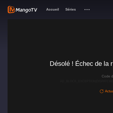
Accueil
Séries
Désolé ! Échec de la r
Code d
AD_BLOCK_EXCEPTION|DISPATCHE
Actua