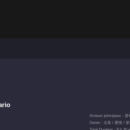
ario
Acteurs principau
Genre：古装 / 爱情 / 
Total Duration：8 h 30 