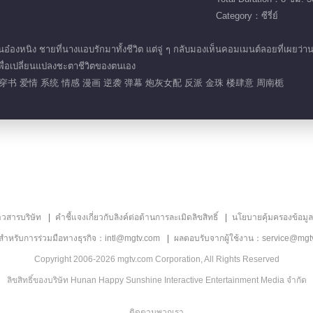
Category：ซีรี่ย์
อ๋องหนิง ชายที่นางแอบรักมาทั้งชีวิต แต่จู่ ๆ กลับมองเห็นคอมเมนต์ลอยที่เผยว่า
ง เพื่อเปลี่ยนแปลงชะตาชีวิตของตนเอง
穿书 爱情 系统 情感 漫画 逆袭 弹幕 炮灰女配 反派 金珠 楼肆意 周南栀
าวสารบริษัท
คำชี้แจงเกี่ยวกับลิงค์ต่อต้านการละเมิดลิขสิทธิ์
นโยบายคุ้มครองข้อมู
ลสำหรับการร่วมมือทางธุรกิจ：intl@mgtv.com
ผลตอบรับจากผู้ใช้งาน：service@mgt
Copyright 2006-2026 mgtv.com Corporation, All Rights Reserved
ลิขสิทธิ์ของบริษัท Hunan Happy Sunshine Interactive Entertainment Media จำกัด
ติดตามพวกเรา