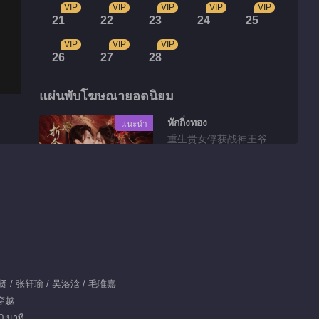
VIP
VIP
VIP
VIP
VIP
21
22
23
24
25
VIP
VIP
VIP
26
27
28
แผ่นพับโฆษณายอดนิยม
หักกิ่งทอง
แนะนำ
重生贵女俘获战神王爷
วิดีโอที่ตัดเลือกมา
เน้น EP 20 No.3 โชค
ชะตาที่นอกเหนือจาก
บทละคร
01:56
贤 / 张轩瑜 / 吴洛浛 / 毛唯嘉
 穿越
เก็บตก EP 1 No.19
0 นาที