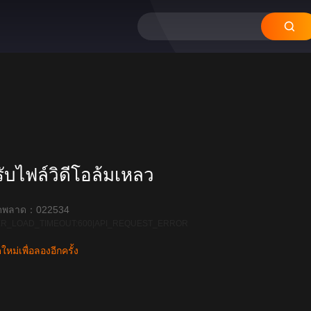
บไฟล์วิดีโอล้มเหลว
ิดพลาด：022534
R_LOAD_TIMEOUT:600|API_REQUEST_ERROR
หม่เพื่อลองอีกครั้ง