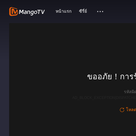
หน้าแรก
ซีรี่ย์
ขออภัย！การรั
รหัสผ
AD_BLOCK_EXCEPTION|DISPATCHE
โหลดใ