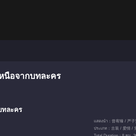
เหนือจากบทละคร
กบทละคร
แสดงนำ：曾宥臻 / 严子
ประเภท：古装 / 爱情 /
Total Duration：8 ชม. 3