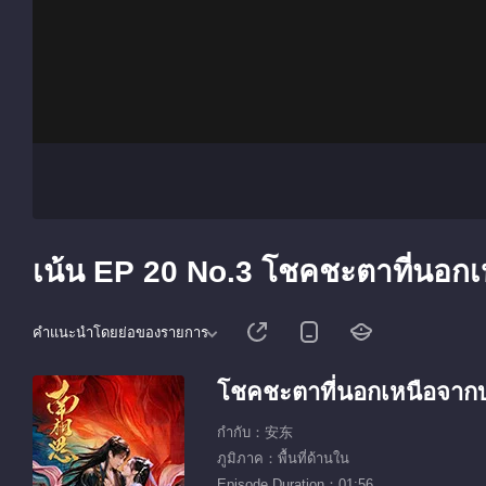
เน้น EP 20 No.3 โชคชะตาที่นอก
คำแนะนำโดยย่อของรายการ
โชคชะตาที่นอกเหนือจา
กำกับ：安东
ภูมิภาค：พื้นที่ด้านใน
Episode Duration：01:56