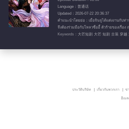
Language：普通话
Updated：2026-07-22 20:36:37
คำแนะนำโดยย่อ：เมื่อจินจูได้แต่งงานกับท่าน
จึงต้องร่วมมือกับโหลวซื่ออี้ ตัวร้ายของเรื่อ
Keywords：
大芒短剧 大芒 短剧 古装 穿越 
ประวัติบริษัท
เกี่ยวกับพวกเรา
ข่
อีเม